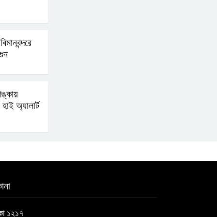
িমানবন্দরে
গুন
ঙ্কায়
হাই অ্যালার্ট
ানা
াকা ১২১৭