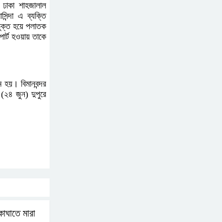
 ঢাকা শাহজালাল
ন্দা এ ব্যক্তি
ভারত থেকে আসছে ২ দশমিক
ভুক্ত হয়ে পলাতক
৩ মেট্রিক টন টিয়ার শেল
োর্ট হওয়ায় তাকে
মানবিক মূল্যবোধ সম্পন্ন
 হয়। বিমানবন্দর
বিচারকের অভাব
(২৪ জুন) দুপুরে
বহিষ্কৃত জামাত নেতার কর্মীরা
যোগ দিলেন বিএনপিতে
গুলশানে আ.লীগের ৬ কর্মী
আটক
কাঘাতে মারা