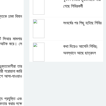
গেছে শিবিরকর্মী
তিকে ঢাকা বিমান
সংঘর্ষের পর পিছু হটেছে শিবির
টি সিআর মামলায়
কে আটক করে। সে
কথা দিয়েও আসেনি শিবির;
অবস্থানে আছে ছাত্রদল
ভুক্তভোগীরা তার
হযরত শাহজালাল বিমানবন্দরে
রী পরোয়ানা জারি
েশে আসা-যাওয়াও
বলাকা লাউঞ্জে আগুন
নীলফামারীতে ৫ দিনেও ফিরেনি
য প্রযুক্তি এবং
কিশোর
েফতার করার লক্ষে