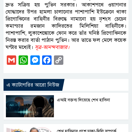
দ্রুত সক্রিয় হয় পুতিন সরকার। আকাশপথে ওয়াগনার
যোদ্ধাদের উপর হামলা চালানোর পাশাপাশি ইউক্রেনে থাকা
প্রিগোঝিনের বাহিনীর বিরুদ্ধে নামানো হয় নৃশংস চেচেন
কমান্ডার রমজান কাদিরভের মিলিশিয়া বাহিনীকে।
পাশাপাশি, লুকাশেঙ্কোকে ফোন করে তাঁর ঘনিষ্ঠ প্রিগোঝিনকে
নিরস্ত করার বার্তা পাঠান পুতিন। আর তাতে ফল মেলে কয়েক
ঘণ্টার মধ্যেই।
সূত্র-আনন্দবাজার।
Gmail
WhatsApp
Messenger
Facebook
Copy
Link
এ ক্যাটাগরির আরো নিউজ
এআই বক্তব্য দিয়েছে শেখ হাসিনা
শেখ হাসিনার প্রশ্নে ঢাকা-দিল্লি সম্পর্কে