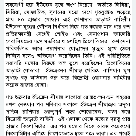
সহযোগী হয়ে ইউক্রেন যুদ্ধে অংশ নিয়েছে। অতীতে লিবিয়া,
সিরিয়া, মোজাম্বিক, সুদানের মতো দেশে গৃহযুদ্ধেও লড়েছে
প্রায় ৪০ হাজার যোদ্ধার এই পেশাদার ভাড়াটে বাহিনী।
ইউক্রেন যুদ্ধের কৌশল নির্ধারণ নিয়ে গত কয়েক মাস ধরে রুশ
প্রতিরক্ষামন্ত্রী সের্গেই শোইগু এবং সেনাপ্রধান ভ্যালেরি
গেরাসিমভের সঙ্গে মতবিরোধ চলছিল প্রিগোঝিনের। রুশ সেনা
পরিকল্পিত ভাবে‌ ওয়াগনার যোদ্ধাদের মৃত্যুর মুখে ঠেলে
দিচ্ছিল বলেও অভিযোগ করেছিলেন তিনি। এই পরিস্থিতিতে
সরাসরি মস্কোর বিরুদ্ধে অস্ত্র তুলে ধরেছিলেন প্রিগোঝিনের
ভাড়াটে যোদ্ধারা। ইউক্রেনের সীমান্ত পেরিয়ে রাশিয়ার মূল
ভূখণ্ডে বড় অভিযান শুরু করে বিদ্রোহী ওয়াগনার বাহিনীর
কয়েক হাজার যোদ্ধা।
গত শুক্রবার ইউক্রেন সীমান্ত লাগোয়া রোস্তভ-অন-ডন শহরের
দখল নেওয়ার পর শনিবার সকালে ইউক্রেন সীমান্তের অদূরে
পশ্চিম রাশিয়ার গুরুত্বপূর্ণ শহর ভোরোনেজ় কব্জা করে
বিদ্রোহী ভাড়াটে বাহিনী। ওই এলাকা থেকে মস্কোর দূরত্ব প্রায়
হাজার কিলোমিটার। এর পর মস্কোর দিকে আরও কয়েকশো
কিলোমিটার এগিয়ে লিপেৎস্কেতে ঢুকে পড়ে তারা। এর পরেই