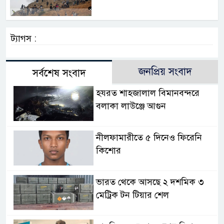
ট্যাগস :
জনপ্রিয় সংবাদ
সর্বশেষ সংবাদ
হযরত শাহজালাল বিমানবন্দরে
বলাকা লাউঞ্জে আগুন
নীলফামারীতে ৫ দিনেও ফিরেনি
কিশোর
ভারত থেকে আসছে ২ দশমিক ৩
মেট্রিক টন টিয়ার শেল