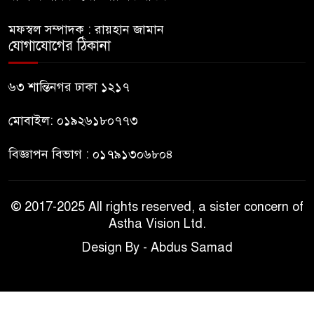
নাটোরে পর্যটনমন্ত্রীকে হত্যার চেষ্টা;
পিস্তলসহ যুবক আটক
মফস্বল সম্পাদক : রায়হান জামান
যোগাযোগের ঠিকানা
তুহিন হত্যার এক বছর: দ্রুত
বিচারের দাবিতে মানববন্ধন
৬৩ শান্তিনগর ঢাকা ১২১৭
মোবাইল: ০১৯২৬১৮০৭৭৩
বিজ্ঞাপন বিভাগ : ০১৭৯১৩০৬৮০৪
© 2017-2025 All rights reserved, a sister concern of
Astha Vision Ltd.
Design By - Abdus Samad