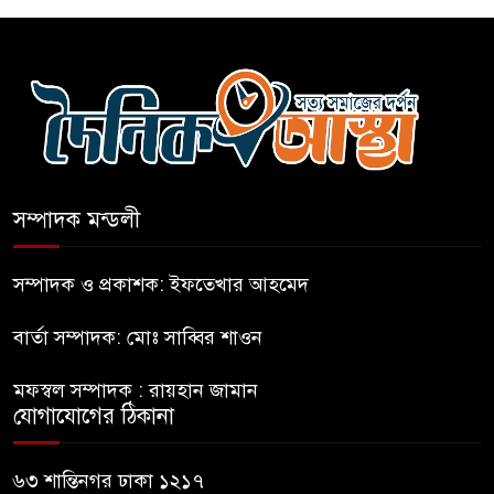
এআই বক্তব্য দিয়েছে শেখ হাসিনা
সচিবালয় অভিমুখে ১১ দলীয়
ঐক্যের পদযাত্রা আটকে দিলো
পুলিশ
সম্পাদক মন্ডলী
হাসিনাকে সংবাদমাধ্যমে কথা বলার
সম্পাদক ও প্রকাশক: ইফতেখার আহমেদ
সুযোগ দেওয়ায় ঢাকার ক্ষোভ
বার্তা সম্পাদক: মোঃ সাব্বির শাওন
জুলাই গণঅভ্যুত্থান দিবসের
মফস্বল সম্পাদক : রায়হান জামান
অনুষ্ঠানস্থল থেকে বের করে
যোগাযোগের ঠিকানা
সাংবাদিক পেটালো বিএনপি-ছাত্রদল
ফের জকসু নেতার ওপর হামলা
৬৩ শান্তিনগর ঢাকা ১২১৭