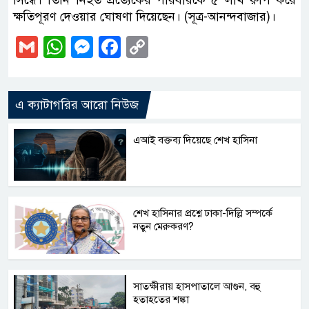
সিন্ধে। তিনি নিহত প্রত্যেকের পরিবারকে ৫ লাখ রুপি করে
ক্ষতিপূরণ দেওয়ার ঘোষণা দিয়েছেন। (সূত্র-আনন্দবাজার)।
Gmail
WhatsApp
Messenger
Facebook
Copy
Link
এ ক্যাটাগরির আরো নিউজ
এআই বক্তব্য দিয়েছে শেখ হাসিনা
শেখ হাসিনার প্রশ্নে ঢাকা-দিল্লি সম্পর্কে
নতুন মেরুকরণ?
সাতক্ষীরায় হাসপাতালে আগুন, বহু
হতাহতের শঙ্কা