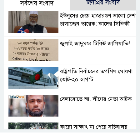
জনপ্রিয় সংবাদ
সর্বশেষ সংবাদ
ইউনূসের চেয়ে হাজারগুণ ভালো দেশ
চালাচ্ছেন তারেক: কাদের সিদ্দিকী
জুলাই জাদুঘরে টিকিট জালিয়াতি!
রাষ্ট্রপতি নির্বাচনের তপশিল ঘোষণা
ভোট-২০ আগস্ট
বেলাবোতে আ. লীগের নেতা আটক
কারো সাক্ষাৎ না পেয়ে সচিবালয়
ছাড়লেন ১১ দলের নেতারা