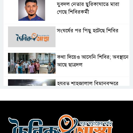
যুবদল নেতার ছুরিকাঘাতে মারা
গেছে শিবিরকর্মী
সংঘর্ষের পর পিছু হটেছে শিবির
কথা দিয়েও আসেনি শিবির; অবস্থানে
আছে ছাত্রদল
হযরত শাহজালাল বিমানবন্দরে
বলাকা লাউঞ্জে আগুন
নীলফামারীতে ৫ দিনেও ফিরেনি
কিশোর