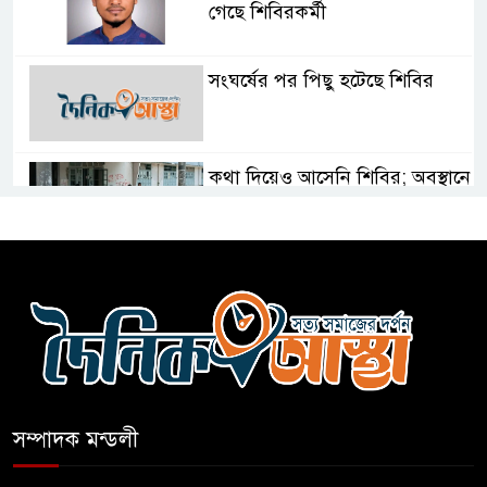
গেছে শিবিরকর্মী
সংঘর্ষের পর পিছু হটেছে শিবির
কথা দিয়েও আসেনি শিবির; অবস্থানে
আছে ছাত্রদল
হযরত শাহজালাল বিমানবন্দরে
বলাকা লাউঞ্জে আগুন
নীলফামারীতে ৫ দিনেও ফিরেনি
কিশোর
সম্পাদক মন্ডলী
ভারত থেকে আসছে ২ দশমিক ৩