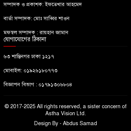
মেট্রিক টন টিয়ার শেল
সম্পাদক ও প্রকাশক: ইফতেখার আহমেদ
বার্তা সম্পাদক: মোঃ সাব্বির শাওন
মানবিক মূল্যবোধ সম্পন্ন বিচারকের
অভাব
মফস্বল সম্পাদক : রায়হান জামান
যোগাযোগের ঠিকানা
বহিষ্কৃত জামাত নেতার কর্মীরা যোগ
দিলেন বিএনপিতে
৬৩ শান্তিনগর ঢাকা ১২১৭
মোবাইল: ০১৯২৬১৮০৭৭৩
বিজ্ঞাপন বিভাগ : ০১৭৯১৩০৬৮০৪
© 2017-2025 All rights reserved, a sister concern of
Astha Vision Ltd.
Design By - Abdus Samad