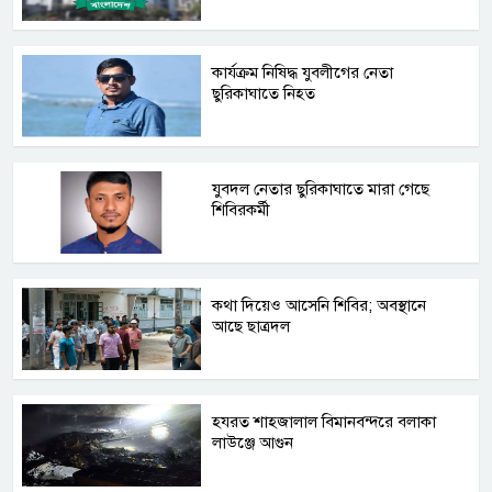
কার্যক্রম নিষিদ্ধ যুবলীগের নেতা
ছুরিকাঘাতে নিহত
যুবদল নেতার ছুরিকাঘাতে মারা গেছে
শিবিরকর্মী
কথা দিয়েও আসেনি শিবির; অবস্থানে
আছে ছাত্রদল
হযরত শাহজালাল বিমানবন্দরে বলাকা
লাউঞ্জে আগুন