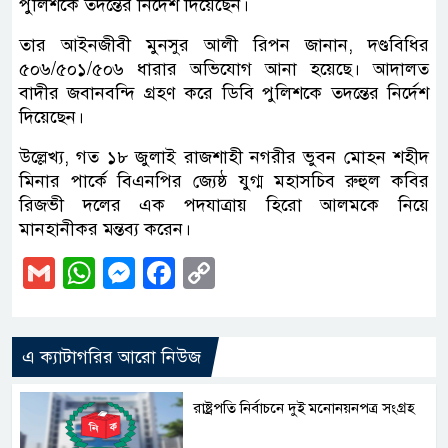
পুলিশকে তদন্তের নির্দেশ দিয়েছেন।
তার আইনজীবী মুনসুর আলী রিপন জানান, দণ্ডবিধির
৫০৬/৫০১/৫০৬ ধারার অভিযোগ আনা হয়েছে। আদালত
বাদীর জবানবন্দি গ্রহণ করে ডিবি পুলিশকে তদন্তের নির্দেশ
দিয়েছেন।
উল্লেখ্য, গত ১৮ জুলাই রাজশাহী নগরীর ভুবন মোহন শহীদ
মিনার পার্কে বিএনপির জ্যেষ্ঠ যুগ্ম মহাসচিব রুহুল কবির
রিজভী দলের এক পদযাত্রায় হিরো আলমকে নিয়ে
মানহানীকর মন্তব্য করেন।
Gmail
WhatsApp
Messenger
Facebook
Copy
Link
এ ক্যাটাগরির আরো নিউজ
রাষ্ট্রপতি নির্বাচনে দুই মনোনয়নপত্র সংগ্রহ