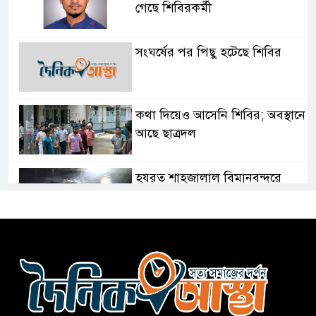
গেছে শিবিরকর্মী
সংঘর্ষের পর পিছু হটেছে শিবির
কথা দিয়েও আসেনি শিবির; অবস্থানে
আছে ছাত্রদল
হযরত শাহজালাল বিমানবন্দরে
বলাকা লাউঞ্জে আগুন
নীলফামারীতে ৫ দিনেও ফিরেনি
কিশোর
ভারত থেকে আসছে ২ দশমিক ৩