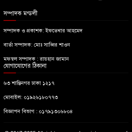
মেট্রিক টন টিয়ার শেল
সম্পাদক মন্ডলী
মানবিক মূল্যবোধ সম্পন্ন বিচারকের
অভাব
সম্পাদক ও প্রকাশক: ইফতেখার আহমেদ
বার্তা সম্পাদক: মোঃ সাব্বির শাওন
বহিষ্কৃত জামাত নেতার কর্মীরা যোগ
দিলেন বিএনপিতে
মফস্বল সম্পাদক : রায়হান জামান
যোগাযোগের ঠিকানা
গুলশানে আ.লীগের ৬ কর্মী আটক
৬৩ শান্তিনগর ঢাকা ১২১৭
মোবাইল: ০১৯২৬১৮০৭৭৩
বিজ্ঞাপন বিভাগ : ০১৭৯১৩০৬৮০৪