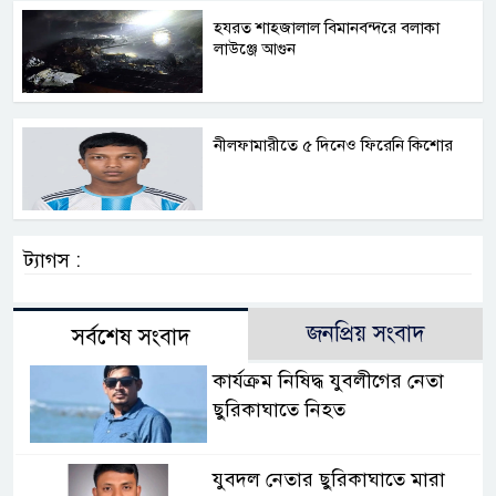
হযরত শাহজালাল বিমানবন্দরে বলাকা
লাউঞ্জে আগুন
নীলফামারীতে ৫ দিনেও ফিরেনি কিশোর
ট্যাগস :
জনপ্রিয় সংবাদ
সর্বশেষ সংবাদ
কার্যক্রম নিষিদ্ধ যুবলীগের নেতা
ছুরিকাঘাতে নিহত
যুবদল নেতার ছুরিকাঘাতে মারা