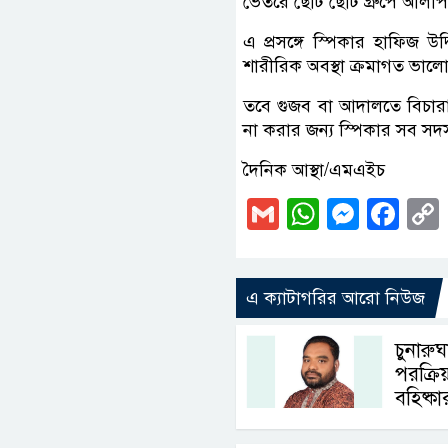
ভেতরে ছোট ছোট গ্রুপে আলাপ
এ প্রসঙ্গে স্পিকার হাফিজ উ
শারীরিক অবস্থা ক্রমাগত ভালো
তবে গুজব বা আদালতে বিচারা
না করার জন্য স্পিকার সব সদ
দৈনিক আস্থা/এমএইচ
Gmail
WhatsAp
Messe
Fa
এ ক্যাটাগরির আরো নিউজ
চুনারুঘা
পরক্রিয
বহিষ্কা