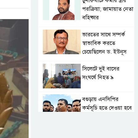
চুনারুঘাটে কর্মীর স্ত্রীর
পরক্রিয়া; জামায়াত নেতা
বহিষ্কার
ভারতের সাথে সম্পর্ক
স্বাভাবিক করতে
চেয়েছিলেন ড. ইউনূস
সিলেটে দুই বাসের
সংঘর্ষে নিহত ৯
বগুড়ায় এনসিপির
কর্মসূচি হতে দেওয়া হবে
না: যুবদল
সাকিবের পর নওফেলের