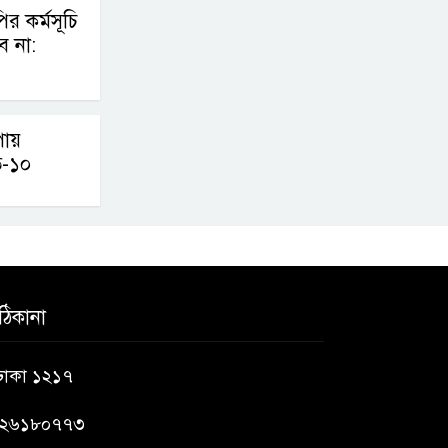
র কর্মসূচি
ে না:
পায়
ত-১০
ঠিকানা
 ঢাকা ১২১৭
৯২৬১৮০৭৭৩