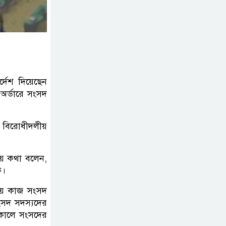
বাড়িতে আগুন
বগুড়ায় বাসচাপায়
নিহত-৭, আহত-১০
র্দেশ দিয়েছেন
বন্যায় পাটগ্রামে সড়ক
অর্ডারে সংসদ
ভেঙে চলাচলে দুর্ভোগ
ন বিরোধীদলীয়
ইউনূসের চেয়ে হাজারগুণ
ভালো দেশ চালাচ্ছেন
য়ে কথা বলেন,
ক।
তারেক: কাদের সিদ্দিকী
রীয় কাজ সংসদ
জুলাই জাদুঘরে টিকিট
সংসদ সদস্যদের
জালিয়াতি!
লাকালে সংসদের