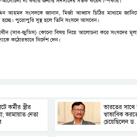
-আলোচনা না করার জন্যও সদস্যদের সতর্ক করেন স্পিকার।
দ্দিন আহমদ সংসদকে জানান, মির্জা আব্বাস চিঠির মাধ্যমে জানি
 হচ্ছে। পুরোপুরি সুস্থ হলে তিনি সংসদে আসবেন।
ধীন (সাব-জুডিস) কোনো বিষয় নিয়ে আলোচনা করে সংসদের মূল্য
স্যকে কঠোরভাবে নির্দেশ দেন।
p
nger
cebook
Copy
Link
টে কর্মীর স্ত্রীর
ভারতের সাথে স
়া; জামায়াত নেতা
স্বাভাবিক করত
র
চেয়েছিলেন ড.