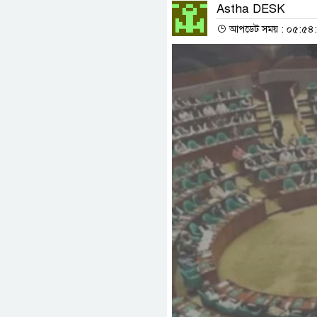
Astha DESK
আপডেট সময় : ০৫:৫৪:১১