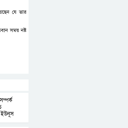
য়েছেন যে তার
রাষ্ট্রপতি নির্বাচনের
তপশিল ঘোষণা
ভোট-২০ আগস্ট
বান সময় নষ্ট
ম্পর্ক
ে
 ইউনূস