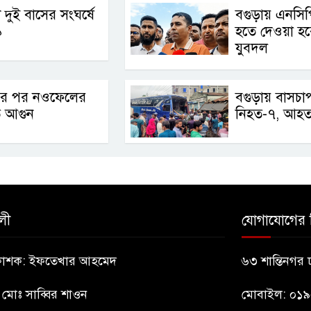
 দুই বাসের সংঘর্ষে
বগুড়ায় এনসিপি
৯
হতে দেওয়া হব
যুবদল
ের পর নওফেলের
বগুড়ায় বাসচা
ে আগুন
নিহত-৭, আহ
লী
যোগাযোগের 
্রকাশক: ইফতেখার আহমেদ
৬৩ শান্তিনগর
: মোঃ সাব্বির শাওন
মোবাইল: ০১