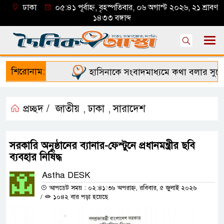
ঢাকা
০৫:৪১ পূর্বাহ্ন, বৃহস্পতিবার, ০৬ অগাস্ট ২০২৬, ২১ শ্রাবণ
১৪৩৩ বঙ্গাব্দ
শিরোনাম:
হাসিনাকে সংবাদমাধ্যমে কথা বলার সুযোগ 
প্রচ্ছদ /
জাতীয়
ঢাকা
সারাদেশ
,
,
সরকারি অনুষ্ঠানের ব্যানার-ফেস্টুনে প্রধানমন্ত্রীর ছবি
ব্যবহার নিষিদ্ধ
Astha DESK
আপডেট সময় : ০২:৪১:৩৬ অপরাহ্ন, রবিবার, ৫ জুলাই ২০২৬
/
১০৪২ বার পড়া হয়েছে