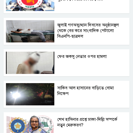
জুলাই গণঅভ্যুত্থান দিবসের অনুষ্ঠানস্থল
থেকে বের করে সাংবাদিক পেটালো
বিএনপি-ছাত্রদল
ফের জকসু নেতার ওপর হামলা
সাকিব আল হাসানের বাড়িতে বোমা
নিক্ষেপ
শেখ হাসিনার প্রশ্নে ঢাকা-দিল্লি সম্পর্কে
নতুন মেরুকরণ?