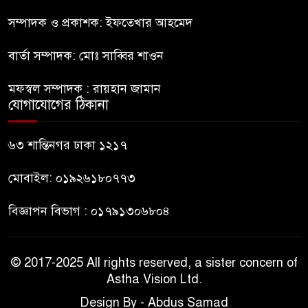
মহিলার কাছে ১০ লাখ টাকা দাবি,
সম্পাদক ও প্রকাশক: ইফতেখার আহমেদ
পিস্তল ইয়াবাসহ আটক-১
বার্তা সম্পাদক: মোঃ সাব্বির শাওন
জবিতে সংবাদ সংগ্রহে করতে গেলে
মফস্বল সম্পাদক : রায়হান জামান
৬ সাংবাদিক আহত
যোগাযোগের ঠিকানা
ডিবি হেফাজতে ছাত্রলীগ কর্মীর
৬৩ শান্তিনগর ঢাকা ১২১৭
মৃত্যু: ওসিসহ ১১ জনের নামে
বিভাগীয় মামলার সুপারিশ
মোবাইল: ০১৯২৬১৮০৭৭৩
বিজ্ঞাপন বিভাগ : ০১৭৯১৩০৬৮০৪
© 2017-2025 All rights reserved, a sister concern of
Astha Vision Ltd.
Design By - Abdus Samad