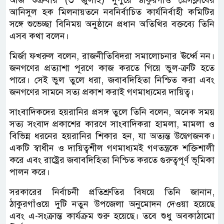
আজ শুক্রবার (৩ জুলাই) দুপুরে ঠাকুরগাঁও প্রেসক্লাবের
আনিসুল হক মিলনায়তনে নবনির্বাচিত কার্যনির্বাহী কমিটির
সঙ্গে শুভেচ্ছা বিনিময় অনুষ্ঠানে প্রধান অতিথির বক্তব্যে তিনি
এসব কথা বলেন।
মির্জা ফখরুল বলেন, রাজনীতিবিদরা সমালোচনার ঊর্ধ্বে নন।
জনগণের প্রত্যাশা পূরণে কাজ করতে গিয়ে ভুল-ত্রুটি হতে
পারে। সেই ভুল তুলে ধরা, জবাবদিহিতা নিশ্চিত করা এবং
জনগণের সামনে সত্য প্রকাশ করাই গণমাধ্যমের দায়িত্ব।
সাংবাদিকদের হয়রানির প্রসঙ্গ তুলে তিনি বলেন, অনেক সময়
সত্য সংবাদ প্রকাশের কারণে সাংবাদিকরা হামলা, মামলা ও
বিভিন্ন ধরনের হয়রানির শিকার হন, যা অত্যন্ত উদ্বেগজনক।
একটি স্বাধীন ও দায়িত্বশীল গণমাধ্যমই গণতন্ত্রকে শক্তিশালী
করে এবং রাষ্ট্রের জবাবদিহিতা নিশ্চিত করতে গুরুত্বপূর্ণ ভূমিকা
পালন করে।
সরকারের নির্বাচনী প্রতিশ্রুতির বিষয়ে তিনি জানান,
ঠাকুরগাঁওয়ে দুটি নতুন উপজেলা অনুমোদন দেওয়া হয়েছে
এবং এ-সংক্রান্ত কার্যক্রম শুরু হয়েছে। তবে শুধু অবকাঠামো