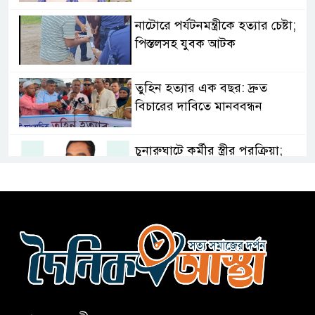
নাটোরে পর্যটনমন্ত্রীকে হত্যার চেষ্টা;
পিস্তলসহ যুবক আটক
তুহিন হত্যার এক বছর: দ্রুত
বিচারের দাবিতে মানববন্ধন
চুনারুঘাটে কর্মীর স্ত্রীর পরক্রিয়া;
জামায়াত নেতা বহিষ্কার
ভারতের সাথে সম্পর্ক স্বাভাবিক
করতে চেয়েছিলেন ড. ইউনূস
সিলেটে দুই বাসের সংঘর্ষে নিহত ৯