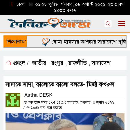
ঢাকা
০১:২৮ পূর্বাহ্ন, শনিবার, ০৮ অগাস্ট ২০২৬, ২৩ শ্রাবণ
১৪৩৩ বঙ্গাব্দ
শিরোনাম:
বোমা হামলার আশঙ্কায় সারাদেশে পুলিশের হা
প্রচ্ছদ /
জাতীয়
রংপুর
রাজনীতি
সারাদেশ
,
,
,
সাদাকে সাদা, কালোকে কালো বলতে- মির্জা ফখরুল
Astha DESK
আপডেট সময় : ০৫:১৫:৫৩ অপরাহ্ন, শুক্রবার, ৩ জুলাই ২০২৬
/
১০৫৬ বার পড়া হয়েছে