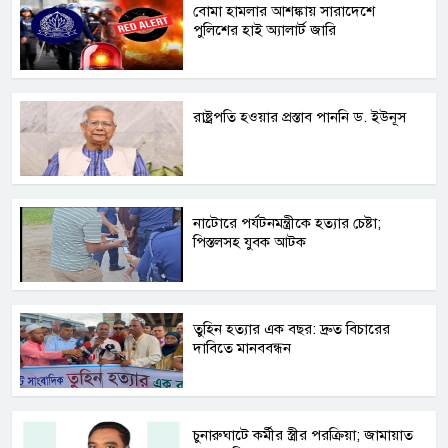
বোমা হামলার আশঙ্কায় সারাদেশে
পুলিশের হাই অ্যালার্ট জারি
রাষ্ট্রপতি হওয়ার প্রস্তাব পাননি ড. ইউনূস
নাটোরে পর্যটনমন্ত্রীকে হত্যার চেষ্টা;
পিস্তলসহ যুবক আটক
তুহিন হত্যার এক বছর: দ্রুত বিচারের
দাবিতে মানববন্ধন
চুনারুঘাটে কর্মীর স্ত্রীর পরক্রিয়া; জামায়াত