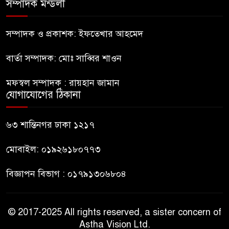
সম্পাদক মন্ডলী
বগুড়ায় এনসিপির কর্মসূচি হতে
দেওয়া হবে না: যুবদল
সম্পাদক ও প্রকাশক: ইফতেখার আহমেদ
বার্তা সম্পাদক: মোঃ সাব্বির শাওন
সাকিবের পর নওফেলের বাড়িতে
আগুন
মফস্বল সম্পাদক : রায়হান জামান
যোগাযোগের ঠিকানা
বগুড়ায় বাসচাপায় নিহত-৭,
আহত-১০
৬৩ শান্তিনগর ঢাকা ১২১৭
মোবাইল: ০১৯২৬১৮০৭৭৩
বিজ্ঞাপন বিভাগ : ০১৭৯১৩০৬৮০৪
© 2017-2025 All rights reserved, a sister concern of
Astha Vision Ltd.