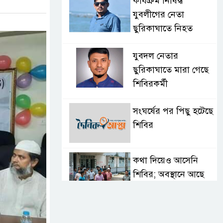
কার্যক্রম নিষিদ্ধ
যুবলীগের নেতা
ছুরিকাঘাতে নিহত
যুবদল নেতার
ছুরিকাঘাতে মারা গেছে
শিবিরকর্মী
সংঘর্ষের পর পিছু হটেছে
শিবির
কথা দিয়েও আসেনি
শিবির; অবস্থানে আছে
ছাত্রদল
হযরত শাহজালাল