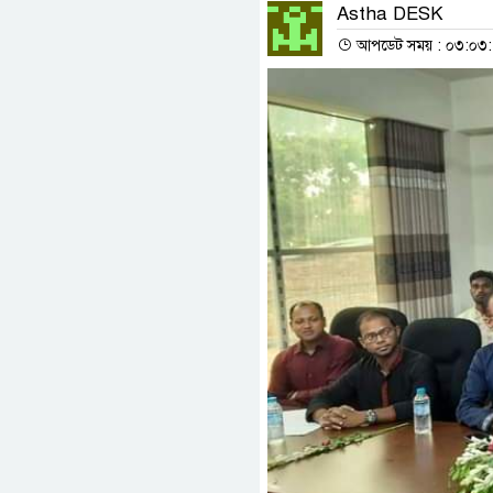
Astha DESK
আপডেট সময় : ০৩:০৩:৫৭