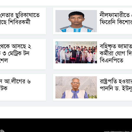
নেতার ছুরিকাঘাতে
নীলফামারীতে
েছে শিবিরকর্মী
ফিরেনি কিশো
থেকে আসছে ২
বহিষ্কৃত জামা
৩ মেট্রিক টন
কর্মীরা যোগ দ
 শেল
বিএনপিতে
নে আ.লীগের ৬
রাষ্ট্রপতি হওয়ার
আটক
পাননি ড. ইউন