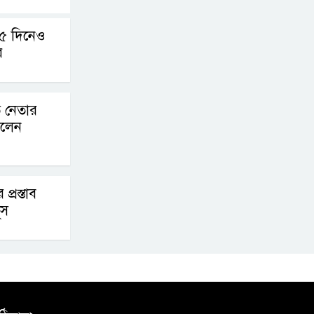
 ৫ দিনেও
র
ত নেতার
িলেন
 প্রস্তাব
ূস