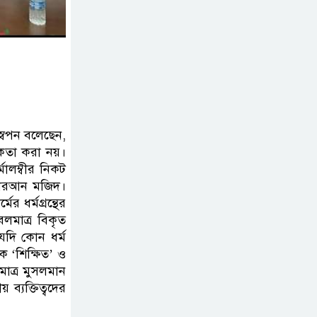
বিমানবন্দরে বলাকা
লাউঞ্জে আগুন
নীলফামারীতে ৫ দিনেও
ফিরেনি কিশোর
্বপন বলেছেন,
ভারত থেকে আসছে ২
োষকতা করা নয়।
দশমিক ৩ মেট্রিক টন
মালম্বীর নিকট
টিয়ার শেল
্থ কোরআন মজিদ।
ের ধর্মগ্রন্থের
মানবিক মূল্যবোধ সম্পন্ন
বলমাত্র বিকৃত
বিচারকের অভাব
্র যদি কোন ধর্ম
ক ‘শিক্ষিত’ ও
মাত্র মুসলমান
বহিষ্কৃত জামাত নেতার
 ব্যক্তিত্বদের
কর্মীরা যোগ দিলেন