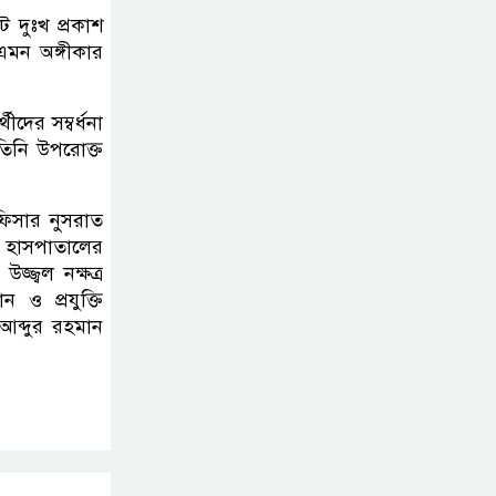
বিএনপিতে
ট দুঃখ প্রকাশ
এমন অঙ্গীকার
গুলশানে আ.লীগের ৬
কর্মী আটক
দের সম্বর্ধনা
 তিনি উপরোক্ত
ফিসার নুসরাত
ক হাসপাতালের
জ্বল নক্ষত্র
ও প্রযুক্তি
আব্দুর রহমান