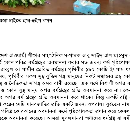
ষমা চাইতে হবে-হুইপ স্বপন
াদেশ আওয়ামী লীগের সাংগঠনিক সম্পাদক আবু সাঈদ আল মাহমুদ স
ার অর্থ কোন পবিত্র ধর্মগ্রন্থের অবমাননা করার মত জঘন্য কর্ম পৃষ্ঠপ
ব্বুল আ’লামীন প্রেরিত ধর্মগ্রন্থ। পৃথিবীর ১৯০ কোটি ইসলাম ধর্
 নয়, পৃথিবীর সকল সুস্থ বুদ্ধিসম্পন্ন মানুষের নিকট সম্মানের গ্রন
মগ্রন্থ ও নৈতিকতা সম্পন্ন অমর বাণী রয়েছে। এক ধর্মে বিশ্বাসী অপর ধর্ম
েও কোন সুস্থ মানুষ অপর ধর্মগ্রন্থের প্রতি অবমাননা করে না। কে
িষ্ঠানই অপর ধর্ম গ্রন্থের প্রতি অবমাননা করে থাকে। কিন্তু একটি রাষ্ট
কতা করেন সেটি মানবজাতির প্রতি একটি জঘন্য অপরাধ। সুইডেন নাম
্রটি পবিত্র কোরআনের অবমাননা কর্মে পৃষ্ঠপোষকতা প্রদান করে কেবল
াতিকে অবমাননা করেছে। আমরা মুসলমানরা অন্যদের ধর্মগ্রন্থ বা ধর্মীয়