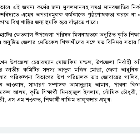
রীয়ভাবে এই জঘন্য কর্মের জন্য মুসলমানসহ সমগ্র মানবজাতির নিক
 ভবিষ্যতে এহেন অপরাধমূলক কর্মকান্ডে পৃষ্ঠপোষকতা করবে না 
ড বিশ্ব শান্তির জন্য হুমকি হয়ে দাঁড়াতে পারে।
ের ক্ষেতলাল উপজেলা পরিষদ মিলনায়তনে অনুষ্ঠিত কৃতি শিক্ষার্থী
অনুষ্ঠিত জেলার মেডিকেল শিক্ষার্থীদের সঙ্গে মত বিনিময় সভায়
াখেন উপজেলা চেয়ারম্যান মোস্তাকিম মন্ডল, উপজেলা নির্বাহী অ
ের জাতীয় কমিটির সদস্য আব্দুল মজিদ মোল্লা, জেলা আধুনি
রিবার পরিকল্পনা বিভাগের উপ পরিচালক ডাঃ জোবায়ের গালিব, উজ্
আওলাদ, সাধারণ সম্পাদক আমানুল্লাহ আমান, পাবনা বিজ্ঞান 
খায়রুল আলম, কৃতি শিক্ষার্থী মিনহাজুল ইসলাম, সৌমিক চৌধুরী, 
ী, এস এম শওকত, শিক্ষার্থী নাফিম তালুকদার প্রমুখ।
p
nger
cebook
Copy
Link