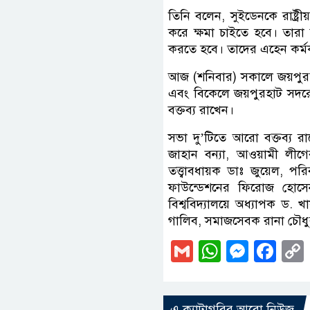
তিনি বলেন, সুইডেনকে রাষ্ট্
করে ক্ষমা চাইতে হবে। তারা
করতে হবে। তাদের এহেন কর্মকান্
আজ (শনিবার) সকালে জয়পুরহাট
এবং বিকেলে জয়পুরহাট সদরে 
বক্তব্য রাখেন।
সভা দু’টিতে আরো বক্তব্য র
জাহান বন্যা, আওয়ামী লীগ
তত্ত্বাবধায়ক ডাঃ জুয়েল, প
ফাউন্ডেশনের ফিরোজ হোসেন 
বিশ্ববিদ্যালয়ে অধ্যাপক ড. 
গালিব, সমাজসেবক রানা চৌধুর
Gmail
WhatsAp
Messe
Fa
এ ক্যাটাগরির আরো নিউজ