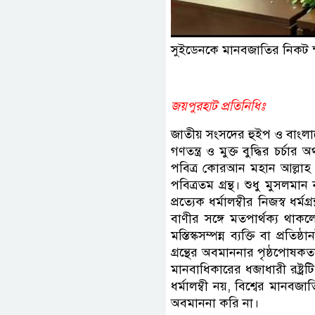
সুইডেনকে মানবজাতির নিকট ক্
জয়পুরহাট প্রতিনিধিঃ
জাতীয় সংসদের হুইপ ও বাংল
গণতন্ত্র ও মুক্ত বুদ্ধির চর্চ
পবিত্র কোরআন মহান আল্লাহ রা
পবিত্রতম গ্রন্থ। শুধু মুসলমান
প্রত্যেক ধর্মালম্বীর নিজস্ব ধর্
বাণীর সঙ্গে মতপার্থক্য থাকল
মস্তিস্কসম্পন্ন ব্যক্তি বা প্রত
গ্রন্থের অবমাননার পৃষ্ঠপোষ
মানবাধিকারের ধব্জাধারী রষ্ট
ধর্মালম্বী নয়, বিশ্বের মানবজ
অবমাননা করি না।