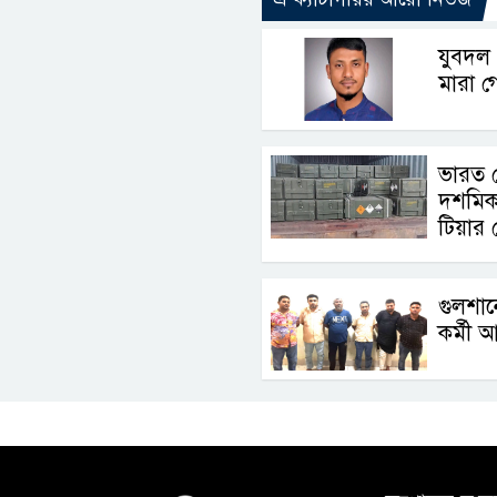
যুবদল 
মারা গ
ভারত 
দশমিক 
টিয়ার
গুলশা
কর্মী 