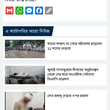
Gmail
WhatsApp
Messenger
Facebook
Copy
Link
এ ক্যাটাগরির আরো নিউজ
কারো সাক্ষাৎ না পেয়ে সচিবালয় ছাড়লেন
১১ দলের নেতারা
জুলাই গণঅভ্যুত্থান দিবসের অনুষ্ঠানস্থল
থেকে বের করে সাংবাদিক পেটালো
বিএনপি-ছাত্রদল
ফের জকসু নেতার ওপর হামলা