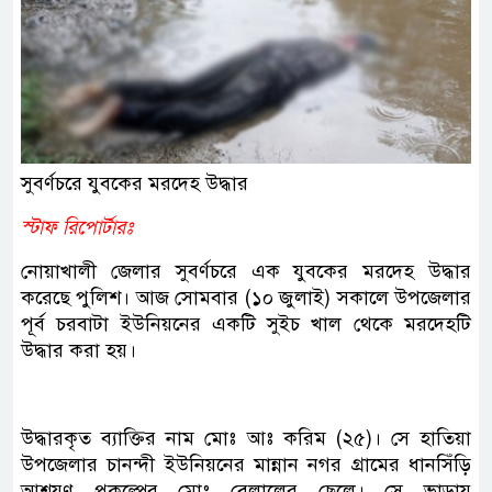
সুবর্ণচরে যুবকের মরদেহ উদ্ধার
স্টাফ রিপোর্টারঃ
নোয়াখালী জেলার সুবর্ণচরে এক যুবকের মরদেহ উদ্ধার
করেছে পুলিশ। আজ সোমবার (১০ জুলাই) সকালে উপজেলার
পূর্ব চরবাটা ইউনিয়নের একটি সুইচ খাল থেকে মরদেহটি
উদ্ধার করা হয়।
উদ্ধারকৃত ব্যাক্তির নাম মোঃ আঃ করিম (২৫)। সে হাতিয়া
উপজেলার চানন্দী ইউনিয়নের মান্নান নগর গ্রামের ধানসিঁড়ি
আশ্রয়ণ প্রকল্পের মোঃ বেলালের ছেলে। সে ভাড়ায়