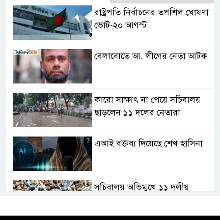
রাষ্ট্রপতি নির্বাচনের তপশিল ঘোষণা
ভোট-২০ আগস্ট
বেলাবোতে আ. লীগের নেতা আটক
কারো সাক্ষাৎ না পেয়ে সচিবালয়
ছাড়লেন ১১ দলের নেতারা
এআই বক্তব্য দিয়েছে শেখ হাসিনা
সচিবালয় অভিমুখে ১১ দলীয়
ঐক্যের পদযাত্রা আটকে দিলো
পুলিশ