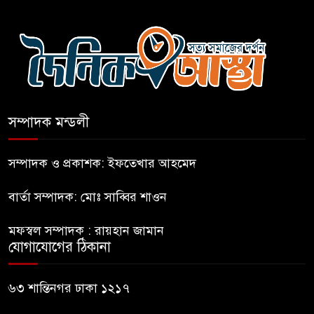
হাসিনাকে সংবাদমাধ্যমে কথা বলার
সুযোগ দেওয়ায় ঢাকার ক্ষোভ
জুলাই গণঅভ্যুত্থান দিবসের
অনুষ্ঠানস্থল থেকে বের করে
সম্পাদক মন্ডলী
সাংবাদিক পেটালো বিএনপি-ছাত্রদল
ফের জকসু নেতার ওপর হামলা
সম্পাদক ও প্রকাশক: ইফতেখার আহমেদ
বার্তা সম্পাদক: মোঃ সাব্বির শাওন
সাকিব আল হাসানের বাড়িতে বোমা
মফস্বল সম্পাদক : রায়হান জামান
নিক্ষেপ
যোগাযোগের ঠিকানা
শেখ হাসিনার প্রশ্নে ঢাকা-দিল্লি
৬৩ শান্তিনগর ঢাকা ১২১৭
সম্পর্কে নতুন মেরুকরণ?