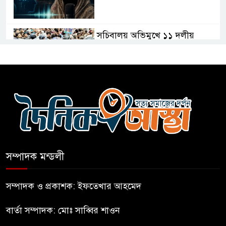
সচিবালয় অভিমুখে ১১ দলীয়
ঐক্যের পদযাত্রা আটকে দিলো
পুলিশ
হাসিনাকে সংবাদমাধ্যমে কথা বলার
সুযোগ দেওয়ায় ঢাকার ক্ষোভ
জুলাই গণঅভ্যুত্থান দিবসের
অনুষ্ঠানস্থল থেকে বের করে
সম্পাদক মন্ডলী
সাংবাদিক পেটালো বিএনপি-ছাত্রদল
ফের জকসু নেতার ওপর হামলা
সম্পাদক ও প্রকাশক: ইফতেখার আহমেদ
বার্তা সম্পাদক: মোঃ সাব্বির শাওন