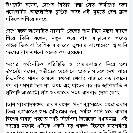
উপদেষ্টা বলেন, দেশের দ্বিতীয় পদ্মা সেতু নির্মাণের জন্য
প্রয়োজনীয় আন্তর্জাতিক চুক্তির কাজ এই মুহূর্তে বেশ দ্রুত
গতিতে এগিয়ে চলছে।
দেশে বহুল আলোচিত জ্বালানি তেলের দাম নিয়ে মন্তব্য করতে
গিয়ে তিনি বলেন, নতুন করে দাম বাড়ানোর পরেও
আন্তর্জাতিক বা বৈশ্বিক বাজারের তুলনায় বাংলাদেশে জ্বালানি
তেলের দাম এখনো অনেক কম রয়েছে।
দেশের অর্থনৈতিক পরিস্থিতি ও শেয়ারবাজার নিয়ে তথ্য
উপদেষ্টা বলেন, অতীতের যেকোনো রেকর্ড ঘাটলে দেখা যাবে
বিএনপির শাসন আমলে কখনো শেয়ার বাজারে বড় কোনো
ধস বা সমস্যা ছিল না, অথচ এই খাতের বড় বড় জালিয়াতি ও
লুটপাট আওয়ামী লীগ সরকারের সময় বারবার দেখা গেছে।
তিনি সাংবাদিকদের আরও বলেন, পদ্মা ব্যারেজের মতো এবার
তিস্তা ব্যারেজেও শুষ্ক মৌসুমের জন্য পর্যাপ্ত পানি ধরে রাখার
বিশেষ ব্যবস্থা গ্রহণের স্পষ্ট নির্দেশনা দিয়েছেন প্রধানমন্ত্রী। এই
বছরের মধ্যেই এটিকে একটি বড় প্রকল্প হিসেবে মাঠপর্যায়ে
কাজ শুরু করতে বলা হয়েছে, যাতে বর্ষাকালের অতিরিক্ত পানি