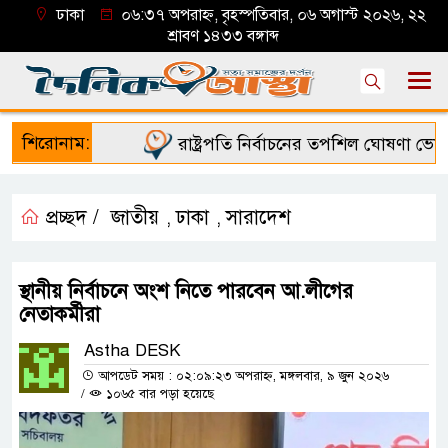
ঢাকা
০৬:৩৭ অপরাহ্ন, বৃহস্পতিবার, ০৬ অগাস্ট ২০২৬, ২২
শ্রাবণ ১৪৩৩ বঙ্গাব্দ
শিরোনাম:
রাষ্ট্রপতি নির্বাচনের তপশিল ঘোষণা ভোট-২
প্রচ্ছদ /
জাতীয়
ঢাকা
সারাদেশ
,
,
স্থানীয় নির্বাচনে অংশ নিতে পারবেন আ.লীগের
নেতাকর্মীরা
Astha DESK
আপডেট সময় : ০২:০৯:২৩ অপরাহ্ন, মঙ্গলবার, ৯ জুন ২০২৬
/
১০৬৫ বার পড়া হয়েছে