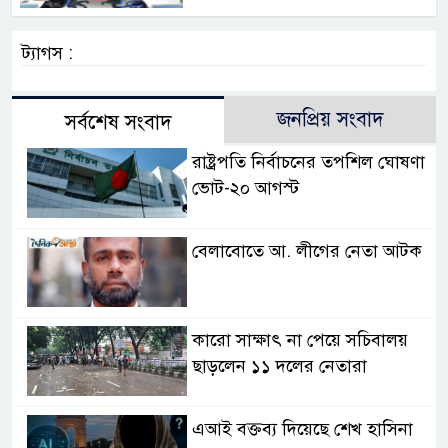
ট্যাগস :
জনপ্রিয় সংবাদ
সর্বশেষ সংবাদ
রাষ্ট্রপতি নির্বাচনের তপশিল ঘোষণা
ভোট-২০ আগস্ট
বেলাবোতে আ. লীগের নেতা আটক
কারো সাক্ষাৎ না পেয়ে সচিবালয়
ছাড়লেন ১১ দলের নেতারা
এআই বক্তব্য দিয়েছে শেখ হাসিনা