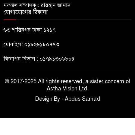
সাকিব আল হাসানের বাড়িতে বোমা
মফস্বল সম্পাদক : রায়হান জামান
নিক্ষেপ
যোগাযোগের ঠিকানা
শেখ হাসিনার প্রশ্নে ঢাকা-দিল্লি
৬৩ শান্তিনগর ঢাকা ১২১৭
সম্পর্কে নতুন মেরুকরণ?
মোবাইল: ০১৯২৬১৮০৭৭৩
বিজ্ঞাপন বিভাগ : ০১৭৯১৩০৬৮০৪
© 2017-2025 All rights reserved, a sister concern of
Astha Vision Ltd.
Design By - Abdus Samad