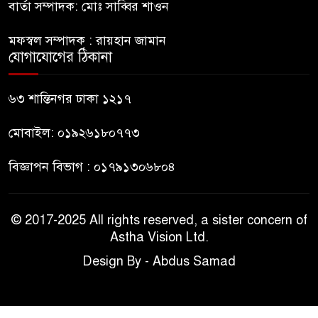
বার্তা সম্পাদক: মোঃ সাব্বির শাওন
ভারত থেকে আসছে ২ দশমিক ৩
মেট্রিক টন টিয়ার শেল
মফস্বল সম্পাদক : রায়হান জামান
যোগাযোগের ঠিকানা
মানবিক মূল্যবোধ সম্পন্ন বিচারকের
অভাব
৬৩ শান্তিনগর ঢাকা ১২১৭
মোবাইল: ০১৯২৬১৮০৭৭৩
বিজ্ঞাপন বিভাগ : ০১৭৯১৩০৬৮০৪
© 2017-2025 All rights reserved, a sister concern of
Astha Vision Ltd.
Design By - Abdus Samad