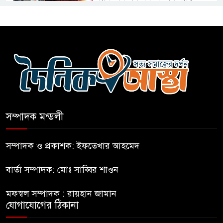
আগুন
বগুড়ায় বাসচাপায় নিহত-৭,
আহত-১০
বন্যায় পাটগ্রামে সড়ক ভেঙে
চলাচলে দুর্ভোগ
সম্পাদক মন্ডলী
ইউনূসের চেয়ে হাজারগুণ ভালো দেশ
চালাচ্ছেন তারেক: কাদের সিদ্দিকী
সম্পাদক ও প্রকাশক: ইফতেখার আহমেদ
বার্তা সম্পাদক: মোঃ সাব্বির শাওন
জুলাই জাদুঘরে টিকিট জালিয়াতি!
মফস্বল সম্পাদক : রায়হান জামান
যোগাযোগের ঠিকানা
রাষ্ট্রপতি নির্বাচনের তপশিল ঘোষণা