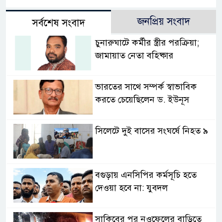
জনপ্রিয় সংবাদ
সর্বশেষ সংবাদ
চুনারুঘাটে কর্মীর স্ত্রীর পরক্রিয়া;
জামায়াত নেতা বহিষ্কার
ভারতের সাথে সম্পর্ক স্বাভাবিক
করতে চেয়েছিলেন ড. ইউনূস
সিলেটে দুই বাসের সংঘর্ষে নিহত ৯
বগুড়ায় এনসিপির কর্মসূচি হতে
দেওয়া হবে না: যুবদল
সাকিবের পর নওফেলের বাড়িতে