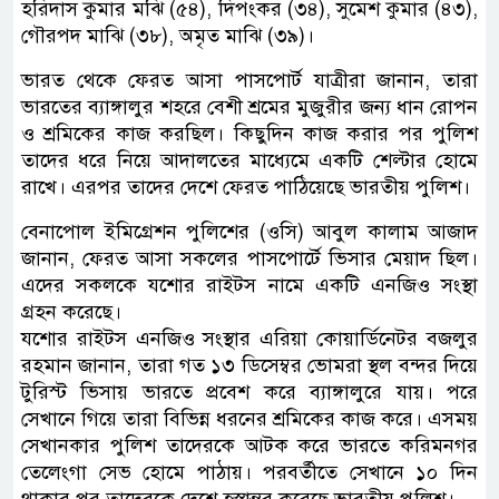
হরিদাস কুমার মঝি (৫৪), দিপংকর (৩৪), সুমেশ কুমার (৪৩),
গৌরপদ মাঝি (৩৮), অমৃত মাঝি (৩৯)।
ভারত থেকে ফেরত আসা পাসপোর্ট যাত্রীরা জানান, তারা
ভারতের ব্যাঙ্গালুর শহরে বেশী শ্রমের মুজুরীর জন্য ধান রোপন
ও শ্রমিকের কাজ করছিল। কিছুদিন কাজ করার পর পুলিশ
তাদের ধরে নিয়ে আদালতের মাধ্যেমে একটি শেল্টার হোমে
রাখে। এরপর তাদের দেশে ফেরত পাঠিয়েছে ভারতীয় পুলিশ।
বেনাপোল ইমিগ্রেশন পুলিশের (ওসি) আবুল কালাম আজাদ
জানান, ফেরত আসা সকলের পাসপোর্টে ভিসার মেয়াদ ছিল।
এদের সকলকে যশোর রাইটস নামে একটি এনজিও সংস্থা
গ্রহন করেছে।
যশোর রাইটস এনজিও সংস্থার এরিয়া কোয়ার্ডিনেটর বজলুর
রহমান জানান, তারা গত ১৩ ডিসেম্বর ভোমরা স্থল বন্দর দিয়ে
টুরিস্ট ভিসায় ভারতে প্রবেশ করে ব্যাঙ্গালুরে যায়। পরে
সেখানে গিয়ে তারা বিভিন্ন ধরনের শ্রমিকের কাজ করে। এসময়
সেখানকার পুলিশ তাদেরকে আটক করে ভারতে করিমনগর
তেলেংগা সেভ হোমে পাঠায়। পরবর্তীতে সেখানে ১০ দিন
থাকার পর তাদেরকে দেশে হস্তান্তর করেছে ভারতীয় পুলিশ।