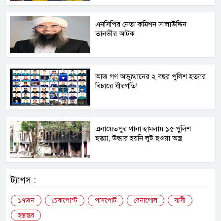
এনসিপির নেতা কমিশন সালাউদ্দিন
তানভীর আটক
আজ গণ অভ্যুত্থানের ২ বছর পুলিশ হত্যার
বিচারে ধীরগতি!
এনায়েতপুর থানা হামলায় ১৫ পুলিশ
হত্যা; উদ্ধার হয়নি লুট হওয়া অস্ত্র
ট্যাগস :
১৭জন
চেকপোস্ট
পাসপোর্ট
বেনাপোল
যাত্রী
হস্তান্তর