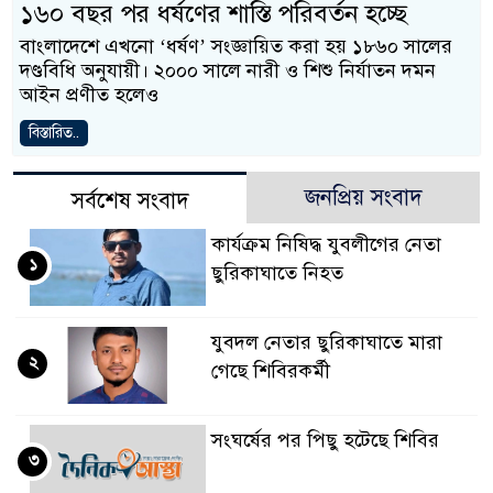
১৬০ বছর পর ধর্ষণের শাস্তি পরিবর্তন হচ্ছে
বাংলাদেশে এখনো ‘ধর্ষণ’ সংজ্ঞায়িত করা হয় ১৮৬০ সালের
দণ্ডবিধি অনুযায়ী। ২০০০ সালে নারী ও শিশু নির্যাতন দমন
আইন প্রণীত হলেও
বিস্তারিত..
জনপ্রিয় সংবাদ
সর্বশেষ সংবাদ
কার্যক্রম নিষিদ্ধ যুবলীগের নেতা
১
ছুরিকাঘাতে নিহত
যুবদল নেতার ছুরিকাঘাতে মারা
২
গেছে শিবিরকর্মী
সংঘর্ষের পর পিছু হটেছে শিবির
৩