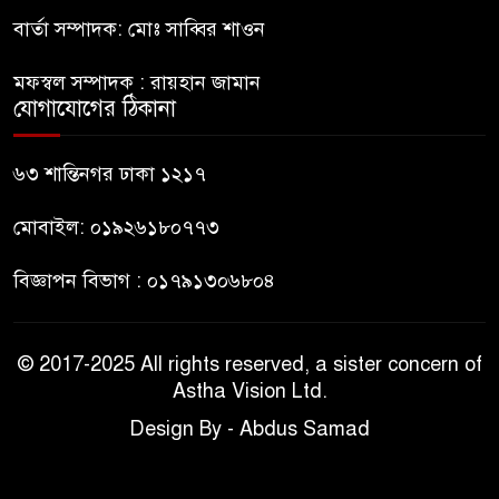
বার্তা সম্পাদক: মোঃ সাব্বির শাওন
বহিষ্কৃত জামাত নেতার কর্মীরা যোগ
৯
দিলেন বিএনপিতে
মফস্বল সম্পাদক : রায়হান জামান
যোগাযোগের ঠিকানা
গুলশানে আ.লীগের ৬ কর্মী আটক
১০
৬৩ শান্তিনগর ঢাকা ১২১৭
মোবাইল: ০১৯২৬১৮০৭৭৩
বিজ্ঞাপন বিভাগ : ০১৭৯১৩০৬৮০৪
© 2017-2025 All rights reserved, a sister concern of
Astha Vision Ltd.
Design By - Abdus Samad