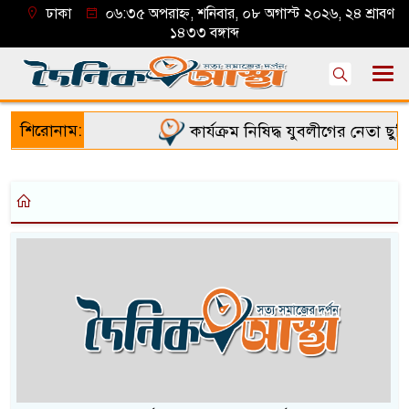
ঢাকা
০৬:৩৫ অপরাহ্ন, শনিবার, ০৮ অগাস্ট ২০২৬, ২৪ শ্রাবণ
১৪৩৩ বঙ্গাব্দ
শিরোনাম:
কার্যক্রম নিষিদ্ধ যুবলীগের নেতা ছুর