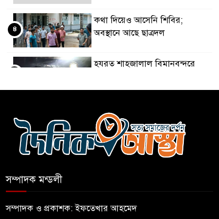
কথা দিয়েও আসেনি শিবির;
৪
অবস্থানে আছে ছাত্রদল
হযরত শাহজালাল বিমানবন্দরে
৫
বলাকা লাউঞ্জে আগুন
নীলফামারীতে ৫ দিনেও ফিরেনি
৬
কিশোর
ভারত থেকে আসছে ২ দশমিক ৩
৭
মেট্রিক টন টিয়ার শেল
সম্পাদক মন্ডলী
মানবিক মূল্যবোধ সম্পন্ন বিচারকের
৮
অভাব
সম্পাদক ও প্রকাশক: ইফতেখার আহমেদ