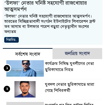
‘উলফা’ নেতার ঘনিষ্ট সহযোগী রাজখোয়ার
আত্মসমর্পণ
‘উলফা’ নেতার ঘনিষ্ট সহযোগী রাজখোয়ার আত্মসমর্পণ।
ভারতের বিচ্ছিন্নতাবাদী সংগঠন ইউনাইটেড লিবারেশন ফ্রন্ট
অব আসাম বা উলফার পরেশ বড়ুয়া নেতৃত্বাধীন অংশের
অন্যতম
বিস্তারিত..
জনপ্রিয় সংবাদ
সর্বশেষ সংবাদ
কার্যক্রম নিষিদ্ধ যুবলীগের নেতা
১
ছুরিকাঘাতে নিহত
যুবদল নেতার ছুরিকাঘাতে মারা
২
গেছে শিবিরকর্মী