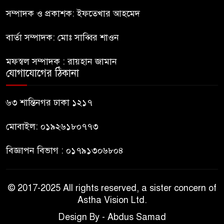
৮
অভাব
সম্পাদক ও প্রকাশক: ইফতেখার আহমেদ
বার্তা সম্পাদক: মোঃ সাব্বির শাওন
বহিষ্কৃত জামাত নেতার কর্মীরা যোগ
৯
দিলেন বিএনপিতে
মফস্বল সম্পাদক : রায়হান জামান
যোগাযোগের ঠিকানা
গুলশানে আ.লীগের ৬ কর্মী আটক
১০
৬৩ শান্তিনগর ঢাকা ১২১৭
মোবাইল: ০১৯২৬১৮০৭৭৩
বিজ্ঞাপন বিভাগ : ০১৭৯১৩০৬৮০৪
© 2017-2025 All rights reserved, a sister concern of
Astha Vision Ltd.
Design By - Abdus Samad