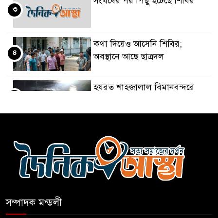
সংঘর্ষের পর পিছু হটেছে শিবির
৩
কথা দিয়েও আসেনি শিবির;
৪
অবস্থানে আছে ছাত্রদল
হযরত শাহজালাল বিমানবন্দরে
৫
বলাকা লাউঞ্জে আগুন
নীলফামারীতে ৫ দিনেও ফিরেনি
৬
কিশোর
ভারত থেকে আসছে ২ দশমিক ৩
৭
মেট্রিক টন টিয়ার শেল
সম্পাদক মন্ডলী
মানবিক মূল্যবোধ সম্পন্ন বিচারকের