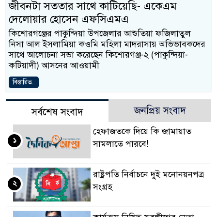
জীবনটা সততার সাথে কাটিয়েছি- একেএম
দেলোয়ার হোসেন এফসিএমএ
কিশোরগঞ্জের পাকুন্দিয়া উপজেলার আশুতিয়া ফজিলাতুল
নিসা আল ইসলামিয়া কওমি মহিলা মাদরাসায় অভিভাবকদের
সাথে আলোচনা সভা করেছেন কিশোরগঞ্জ-২ (পাকুন্দিয়া-
কটিয়াদী) আসনের আওয়ামী
বিস্তারিত..
জনপ্রিয় সংবাদ
সর্বশেষ সংবাদ
হেফাজতকে দিয়ে কি জামায়াত
১
সামলাতে পারবে!
রাষ্ট্রপতি নির্বাচনে দুই মনোনয়নপত্র
২
সংগ্রহ