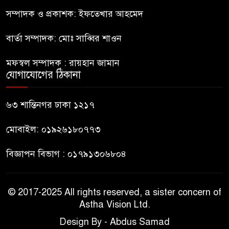
৮
কিশোর
সম্পাদক ও প্রকাশক: ইফতেখার আহমেদ
বার্তা সম্পাদক: মোঃ সাব্বির শাওন
ভারত থেকে আসছে ২ দশমিক ৩
৯
মেট্রিক টন টিয়ার শেল
মফস্বল সম্পাদক : রায়হান জামান
যোগাযোগের ঠিকানা
মানবিক মূল্যবোধ সম্পন্ন বিচারকের
১০
অভাব
৬৩ শান্তিনগর ঢাকা ১২১৭
মোবাইল: ০১৯২৬১৮০৭৭৩
বিজ্ঞাপন বিভাগ : ০১৭৯১৩০৬৮০৪
© 2017-2025 All rights reserved, a sister concern of
Astha Vision Ltd.
Design By - Abdus Samad