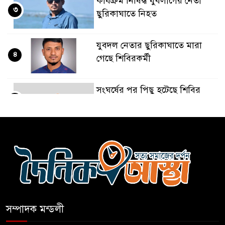
কার্যক্রম নিষিদ্ধ যুবলীগের নেতা
৩
ছুরিকাঘাতে নিহত
যুবদল নেতার ছুরিকাঘাতে মারা
৪
গেছে শিবিরকর্মী
সংঘর্ষের পর পিছু হটেছে শিবির
৫
কথা দিয়েও আসেনি শিবির;
৬
অবস্থানে আছে ছাত্রদল
হযরত শাহজালাল বিমানবন্দরে
৭
বলাকা লাউঞ্জে আগুন
সম্পাদক মন্ডলী
নীলফামারীতে ৫ দিনেও ফিরেনি