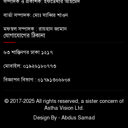
সম্পাদক ও প্রকাশক: ইফতেখার আহমেদ
৮
ঐক্যের পদযাত্রা আটকে দিলো
পুলিশ
বার্তা সম্পাদক: মোঃ সাব্বির শাওন
হাসিনাকে সংবাদমাধ্যমে কথা বলার
মফস্বল সম্পাদক : রায়হান জামান
৯
সুযোগ দেওয়ায় ঢাকার ক্ষোভ
যোগাযোগের ঠিকানা
জুলাই গণঅভ্যুত্থান দিবসের
৬৩ শান্তিনগর ঢাকা ১২১৭
১০
অনুষ্ঠানস্থল থেকে বের করে
সাংবাদিক পেটালো বিএনপি-
মোবাইল: ০১৯২৬১৮০৭৭৩
ছাত্রদল
বিজ্ঞাপন বিভাগ : ০১৭৯১৩০৬৮০৪
© 2017-2025 All rights reserved, a sister concern of
Astha Vision Ltd.
Design By - Abdus Samad