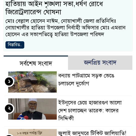
হাতিয়ায় আইন শৃঙ্খলা সভা,ধর্ষণ রোধে
জিরোট্রলারেন্স ঘোষনা
মোঃ বেল্লাল হোসেন নাঈম, নোয়াখালী জেলা প্রতিনিধিঃ
নোয়াখালীর হাতিয়া উপজেলা নির্বাহী অফিসার মোঃ এমরান
হোসেন এর সভাপতিত্বে হাতিয়া উপজেলা পরিষদ
বিস্তারিত..
জনপ্রিয় সংবাদ
সর্বশেষ সংবাদ
বন্যায় পাটগ্রামে সড়ক ভেঙে
১
চলাচলে দুর্ভোগ
ইউনূসের চেয়ে হাজারগুণ ভালো
২
দেশ চালাচ্ছেন তারেক: কাদের
সিদ্দিকী
জুলাই জাদুঘরে টিকিট জালিয়াতি!