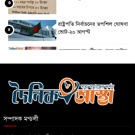
৩
রাষ্ট্রপতি নির্বাচনের তপশিল ঘোষণা
৪
ভোট-২০ আগস্ট
বেলাবোতে আ. লীগের নেতা আটক
৫
কারো সাক্ষাৎ না পেয়ে সচিবালয়
৬
ছাড়লেন ১১ দলের নেতারা
এআই বক্তব্য দিয়েছে শেখ হাসিনা
৭
সম্পাদক মন্ডলী
সচিবালয় অভিমুখে ১১ দলীয়