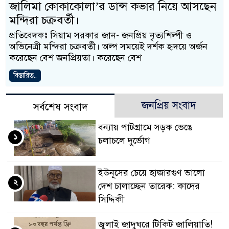
জালিমা কোকাকোলা’র ডান্স কভার নিয়ে আসছেন
মন্দিরা চক্রবর্তী।
প্রতিবেদকঃ সিয়াম সরকার জান- জনপ্রিয় নৃত্যশিল্পী ও
অভিনেত্রী মন্দিরা চক্রবর্তী। অল্প সময়েই দর্শক হৃদয়ে অর্জন
করেছেন বেশ জনপ্রিয়তা। করেছেন বেশ
বিস্তারিত..
জনপ্রিয় সংবাদ
সর্বশেষ সংবাদ
বন্যায় পাটগ্রামে সড়ক ভেঙে
১
চলাচলে দুর্ভোগ
ইউনূসের চেয়ে হাজারগুণ ভালো
২
দেশ চালাচ্ছেন তারেক: কাদের
সিদ্দিকী
জুলাই জাদুঘরে টিকিট জালিয়াতি!