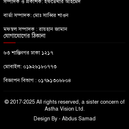
সম্পাদক ও প্রকাশক: ইফতেখার আহমেদ
৮
ঐক্যের পদযাত্রা আটকে দিলো
পুলিশ
বার্তা সম্পাদক: মোঃ সাব্বির শাওন
হাসিনাকে সংবাদমাধ্যমে কথা বলার
মফস্বল সম্পাদক : রায়হান জামান
৯
সুযোগ দেওয়ায় ঢাকার ক্ষোভ
যোগাযোগের ঠিকানা
জুলাই গণঅভ্যুত্থান দিবসের
৬৩ শান্তিনগর ঢাকা ১২১৭
১০
অনুষ্ঠানস্থল থেকে বের করে
সাংবাদিক পেটালো বিএনপি-
মোবাইল: ০১৯২৬১৮০৭৭৩
ছাত্রদল
বিজ্ঞাপন বিভাগ : ০১৭৯১৩০৬৮০৪
© 2017-2025 All rights reserved, a sister concern of
Astha Vision Ltd.
Design By - Abdus Samad