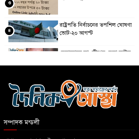
৩
রাষ্ট্রপতি নির্বাচনের তপশিল ঘোষণা
৪
ভোট-২০ আগস্ট
বেলাবোতে আ. লীগের নেতা আটক
৫
কারো সাক্ষাৎ না পেয়ে সচিবালয়
৬
ছাড়লেন ১১ দলের নেতারা
এআই বক্তব্য দিয়েছে শেখ হাসিনা
৭
সম্পাদক মন্ডলী
সচিবালয় অভিমুখে ১১ দলীয়