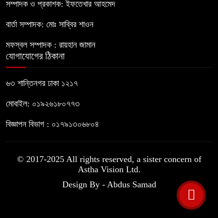
চালাচ্ছেন তারেক: কাদের সিদ্দিকী
সম্পাদক ও প্রকাশক: ইফতেখার আহমেদ
বার্তা সম্পাদক: মোঃ সাব্বির শাওন
জুলাই জাদুঘরে টিকিট জালিয়াতি!
৯
মফস্বল সম্পাদক : রায়হান জামান
যোগাযোগের ঠিকানা
রাষ্ট্রপতি নির্বাচনের তপশিল ঘোষণা ভোট-২০
৬৩ শান্তিনগর ঢাকা ১২১৭
১০
আগস্ট
মোবাইল: ০১৯২৬১৮০৭৭৩
বিজ্ঞাপন বিভাগ : ০১৭৯১৩০৬৮০৪
© 2017-2025 All rights reserved, a sister concern of
Astha Vision Ltd.
Design By - Abdus Samad