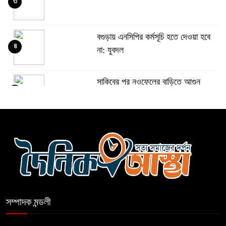
৩
বগুড়ায় এনসিপির কর্মসূচি হতে দেওয়া হবে
৪
না: যুবদল
সাকিবের পর নওফেলের বাড়িতে আগুন
৫
বগুড়ায় বাসচাপায় নিহত-৭, আহত-১০
৬
বন্যায় পাটগ্রামে সড়ক ভেঙে চলাচলে
৭
দুর্ভোগ
সম্পাদক মন্ডলী
ইউনূসের চেয়ে হাজারগুণ ভালো দেশ
৮