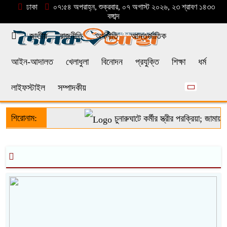
ঢাকা
০৭:৫৪ অপরাহ্ন, শুক্রবার, ০৭ অগাস্ট ২০২৬, ২৩ শ্রাবণ ১৪৩৩
বঙ্গাব্দ
জাতীয়
রাজনীতি
অর্থনীতি
আন্তর্জাতিক
আইন-আদালত
খেলাধুলা
বিনোদন
প্রযুক্তি
শিক্ষা
ধর্ম
লাইফস্টাইল
সম্পাদকীয়
শিরোনাম:
চুনারুঘাটে কর্মীর স্ত্রীর পরক্রিয়া; জামায়া