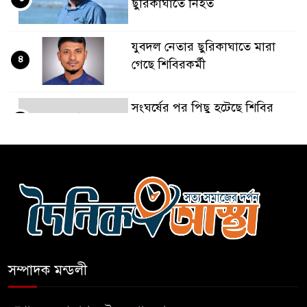
ছুরিকাঘাতে নিহত
যুবদল নেতার ছুরিকাঘাতে মারা
৪
গেছে শিবিরকর্মী
সংঘর্ষের পর পিছু হটেছে শিবির
৫
কথা দিয়েও আসেনি শিবির;
৬
অবস্থানে আছে ছাত্রদল
হযরত শাহজালাল বিমানবন্দরে
৭
বলাকা লাউঞ্জে আগুন
সম্পাদক মন্ডলী
নীলফামারীতে ৫ দিনেও ফিরেনি
৮