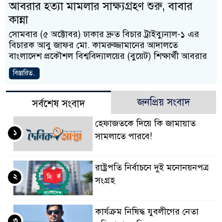
আবরার হত্যা মামলার সাক্ষ্যগ্রহণ শুরু, বাবার
কান্না
সোমবার (৫ অক্টোবর) ঢাকার দ্রুত বিচার ট্রাইব্যুনাল-১ এর
বিচারক আবু জাফর মো. কামরুজ্জামানের আদালতে
বাংলাদেশ প্রকৌশল বিশ্ববিদ্যালয়ের (বুয়েট) শিক্ষার্থী আবরার
বিস্তারিত..
জনপ্রিয় সংবাদ
সর্বশেষ সংবাদ
হেফাজতকে দিয়ে কি জামায়াত
১
সামলাতে পারবে!
রাষ্ট্রপতি নির্বাচনে দুই মনোনয়নপত্র
২
সংগ্রহ
কার্যক্রম নিষিদ্ধ যুবলীগের নেতা
৩