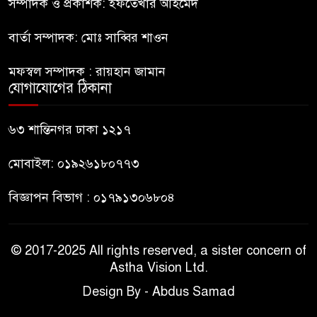
কিশোর
সম্পাদক ও প্রকাশক: ইফতেখার আহমেদ
বার্তা সম্পাদক: মোঃ সাব্বির শাওন
ভারত থেকে আসছে ২ দশমিক ৩
৯
মেট্রিক টন টিয়ার শেল
মফস্বল সম্পাদক : রায়হান জামান
যোগাযোগের ঠিকানা
মানবিক মূল্যবোধ সম্পন্ন বিচারকের
১০
অভাব
৬৩ শান্তিনগর ঢাকা ১২১৭
মোবাইল: ০১৯২৬১৮০৭৭৩
বিজ্ঞাপন বিভাগ : ০১৭৯১৩০৬৮০৪
© 2017-2025 All rights reserved, a sister concern of
Astha Vision Ltd.
Design By - Abdus Samad