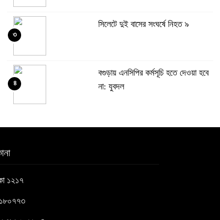
সিলেটে দুই বাসের সংঘর্ষে নিহত ৯
৩
বগুড়ায় এনসিপির কর্মসূচি হতে দেওয়া হবে
৪
না: যুবদল
সাকিবের পর নওফেলের বাড়িতে আগুন
৫
ানা
বগুড়ায় বাসচাপায় নিহত-৭, আহত-১০
াকা ১২১৭
৬
৬১৮০৭৭৩
বন্যায় পাটগ্রামে সড়ক ভেঙে চলাচলে