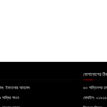
যোগাযোগের ঠিক
াশক: ইফতেখার আহমেদ
৬৩ শান্তিনগর ঢ
োঃ সাব্বির শাওন
মোবাইল: ০১৯২