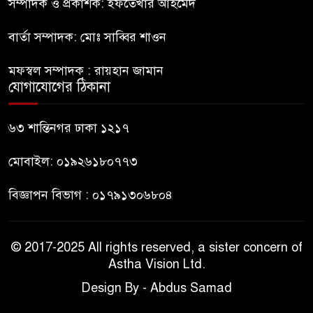
সম্পাদক ও প্রকাশক: ইফতেখার আহমেদ
মহিলার কাছে ১০ লাখ টাকা দাবি,
৮
পিস্তল ইয়াবাসহ আটক-১
বার্তা সম্পাদক: মোঃ সাব্বির শাওন
মফস্বল সম্পাদক : রায়হান জামান
জবিতে সংবাদ সংগ্রহে করতে গেলে
যোগাযোগের ঠিকানা
৯
৬ সাংবাদিক আহত
৬৩ শান্তিনগর ঢাকা ১২১৭
ডিবি হেফাজতে ছাত্রলীগ কর্মীর
১০
মৃত্যু: ওসিসহ ১১ জনের নামে
মোবাইল: ০১৯২৬১৮০৭৭৩
বিভাগীয় মামলার সুপারিশ
বিজ্ঞাপন বিভাগ : ০১৭৯১৩০৬৮০৪
© 2017-2025 All rights reserved, a sister concern of
Astha Vision Ltd.
Design By - Abdus Samad