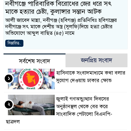
নবীগঞ্জে পারিবারিক বিরোধের জের ধরে সৎ
মাকে হত্যার চেষ্টা, কুলাঙ্গার সন্তান আটক
আলী জাবেদ মান্না, নবীগঞ্জ (হবিগঞ্জ) প্রতিনিধিঃ হবিগঞ্জের
নবীগঞ্জে সৎ মাকে দেশীয় অস্ত্র (সুলফি)দিয়ে হত্যা চেষ্টার
অভিযোগে আব্দুল বাছিত (৪৫) নামে
বিস্তারিত..
জনপ্রিয় সংবাদ
সর্বশেষ সংবাদ
হাসিনাকে সংবাদমাধ্যমে কথা বলার
১
সুযোগ দেওয়ায় ঢাকার ক্ষোভ
জুলাই গণঅভ্যুত্থান দিবসের
২
অনুষ্ঠানস্থল থেকে বের করে
সাংবাদিক পেটালো বিএনপি-
ছাত্রদল