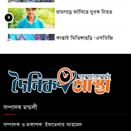
রামগড়ে ফাঁসিতে যুবক নিহত
৪
কাপ্তাই মিতিঙ্গাছড়ি ‘এসডিজি
৫
ভিলেজ’ উদ্বোধন করলেন প্রধানমন্ত্রী
প্রধানমন্ত্রীর সঙ্গে বৈঠক শেষে ব্রিফ
৬
করেনি ভারতীয় হাইকমিশনার
জুলাই জাদুঘরের সকল ভাস্কর্য
৭
সরাতে হবে- হেফাজত
সম্পাদক মন্ডলী
নতুন নিয়মে চ্যালেঞ্জ করতে পারবে
৮
পরীক্ষার খাতা
সম্পাদক ও প্রকাশক: ইফতেখার আহমেদ