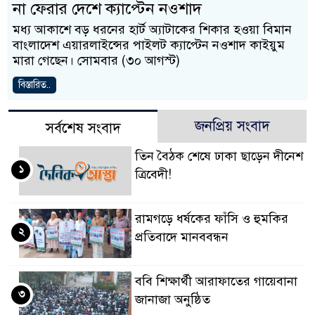
না ফেরার দেশে ক্যাপ্টেন নওশাদ
মধ্য আকাশে বড় ধরনের হার্ট অ্যাটাকের শিকার হওয়া বিমান
বাংলাদেশ এয়ারলাইন্সের পাইলট ক্যাপ্টেন নওশাদ কাইয়ুম
মারা গেছেন। সোমবার (৩০ আগস্ট)
বিস্তারিত..
জনপ্রিয় সংবাদ
সর্বশেষ সংবাদ
তিন বৈঠক শেষে ঢাকা ছাড়েন দীনেশ
১
ত্রিবেদী!
রামগড়ে ধর্ষকের ফাঁসি ও হুমকির
২
প্রতিবাদে মানববন্ধন
ববি শিক্ষার্থী আরাফাতের গায়েবানা
৩
জানাজা অনুষ্ঠিত