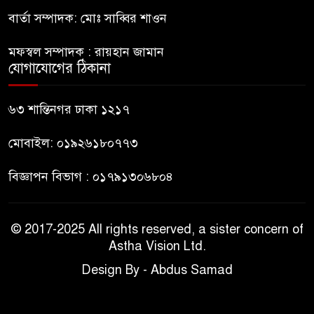
বার্তা সম্পাদক: মোঃ সাব্বির শাওন
ইংরেজি ও গণিতে সর্বোচ্চ ফেল,
৯
সর্বনিম্ন আইসিটিতে
মফস্বল সম্পাদক : রায়হান জামান
যোগাযোগের ঠিকানা
চীন সফর শেষে বাংলাদেশে ‘র’
১০
প্রধান
৬৩ শান্তিনগর ঢাকা ১২১৭
মোবাইল: ০১৯২৬১৮০৭৭৩
বিজ্ঞাপন বিভাগ : ০১৭৯১৩০৬৮০৪
© 2017-2025 All rights reserved, a sister concern of
Astha Vision Ltd.
Design By - Abdus Samad