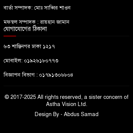
বার্তা সম্পাদক: মোঃ সাব্বির শাওন
মানবিক মূল্যবোধ সম্পন্ন বিচারকের
৯
অভাব
মফস্বল সম্পাদক : রায়হান জামান
যোগাযোগের ঠিকানা
বহিষ্কৃত জামাত নেতার কর্মীরা যোগ
১০
দিলেন বিএনপিতে
৬৩ শান্তিনগর ঢাকা ১২১৭
মোবাইল: ০১৯২৬১৮০৭৭৩
বিজ্ঞাপন বিভাগ : ০১৭৯১৩০৬৮০৪
© 2017-2025 All rights reserved, a sister concern of
Astha Vision Ltd.
Design By - Abdus Samad