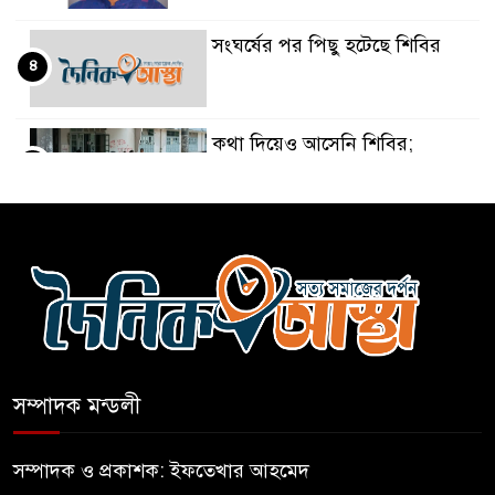
সংঘর্ষের পর পিছু হটেছে শিবির
৪
কথা দিয়েও আসেনি শিবির;
৫
অবস্থানে আছে ছাত্রদল
হযরত শাহজালাল বিমানবন্দরে
৬
বলাকা লাউঞ্জে আগুন
নীলফামারীতে ৫ দিনেও ফিরেনি
৭
কিশোর
সম্পাদক মন্ডলী
ভারত থেকে আসছে ২ দশমিক ৩
৮
মেট্রিক টন টিয়ার শেল
সম্পাদক ও প্রকাশক: ইফতেখার আহমেদ