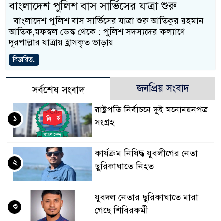
বাংলাদেশ পুলিশ বাস সার্ভিসের যাত্রা শুরু
বাংলাদেশ পুলিশ বাস সার্ভিসের যাত্রা শুরু আতিকুর রহমান
আতিক,মফস্বল ডেস্ক থেকে : পুলিশ সদস্যদের কল্যাণে
দূরপাল্লার যাত্রায় হ্রাসকৃত ভাড়ায়
বিস্তারিত..
জনপ্রিয় সংবাদ
সর্বশেষ সংবাদ
রাষ্ট্রপতি নির্বাচনে দুই মনোনয়নপত্র
১
সংগ্রহ
কার্যক্রম নিষিদ্ধ যুবলীগের নেতা
২
ছুরিকাঘাতে নিহত
যুবদল নেতার ছুরিকাঘাতে মারা
৩
গেছে শিবিরকর্মী