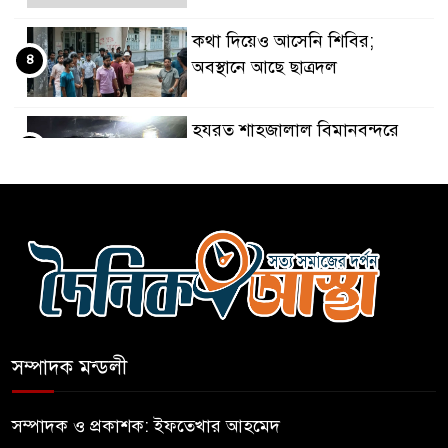
কথা দিয়েও আসেনি শিবির;
৪
অবস্থানে আছে ছাত্রদল
হযরত শাহজালাল বিমানবন্দরে
৫
বলাকা লাউঞ্জে আগুন
নীলফামারীতে ৫ দিনেও ফিরেনি
৬
কিশোর
ভারত থেকে আসছে ২ দশমিক ৩
৭
মেট্রিক টন টিয়ার শেল
সম্পাদক মন্ডলী
মানবিক মূল্যবোধ সম্পন্ন বিচারকের
৮
অভাব
সম্পাদক ও প্রকাশক: ইফতেখার আহমেদ