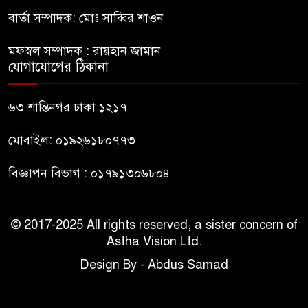
বার্তা সম্পাদক: মোঃ সাব্বির শাওন
বহিষ্কৃত জামাত নেতার কর্মীরা যোগ
৯
দিলেন বিএনপিতে
মফস্বল সম্পাদক : রায়হান জামান
যোগাযোগের ঠিকানা
গুলশানে আ.লীগের ৬ কর্মী আটক
১০
৬৩ শান্তিনগর ঢাকা ১২১৭
মোবাইল: ০১৯২৬১৮০৭৭৩
বিজ্ঞাপন বিভাগ : ০১৭৯১৩০৬৮০৪
© 2017-2025 All rights reserved, a sister concern of
Astha Vision Ltd.
Design By - Abdus Samad