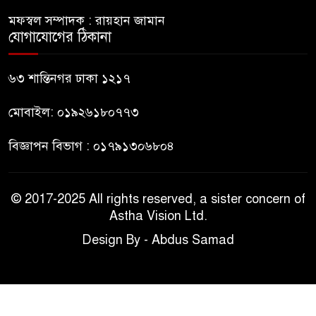
মফস্বল সম্পাদক : রায়হান জামান
সাকিব আল হাসানের বাড়িতে বোমা
যোগাযোগের ঠিকানা
৯
নিক্ষেপ
৬৩ শান্তিনগর ঢাকা ১২১৭
শেখ হাসিনার প্রশ্নে ঢাকা-দিল্লি
১০
সম্পর্কে নতুন মেরুকরণ?
মোবাইল: ০১৯২৬১৮০৭৭৩
বিজ্ঞাপন বিভাগ : ০১৭৯১৩০৬৮০৪
© 2017-2025 All rights reserved, a sister concern of
Astha Vision Ltd.
Design By - Abdus Samad