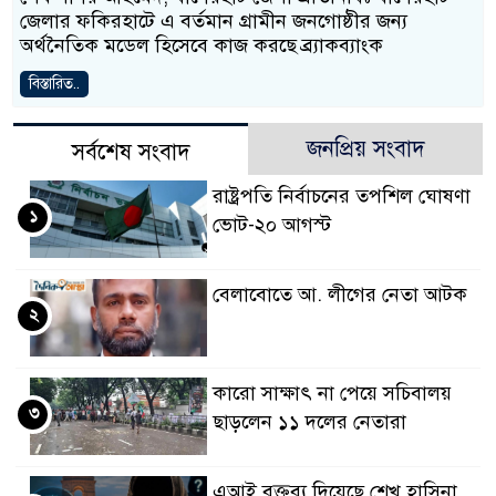
জেলার ফকিরহাটে এ বর্তমান গ্রামীন জনগোষ্ঠীর জন্য
অর্থনৈতিক মডেল হিসেবে কাজ করছে ব্র্যাকব্যাংক
বিস্তারিত..
জনপ্রিয় সংবাদ
সর্বশেষ সংবাদ
রাষ্ট্রপতি নির্বাচনের তপশিল ঘোষণা
১
ভোট-২০ আগস্ট
বেলাবোতে আ. লীগের নেতা আটক
২
কারো সাক্ষাৎ না পেয়ে সচিবালয়
৩
ছাড়লেন ১১ দলের নেতারা
এআই বক্তব্য দিয়েছে শেখ হাসিনা