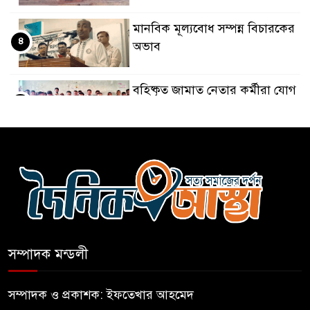
মানবিক মূল্যবোধ সম্পন্ন বিচারকের
৪
অভাব
বহিষ্কৃত জামাত নেতার কর্মীরা যোগ
৫
দিলেন বিএনপিতে
গুলশানে আ.লীগের ৬ কর্মী আটক
৬
বোমা হামলার আশঙ্কায় সারাদেশে
৭
পুলিশের হাই অ্যালার্ট জারি
সম্পাদক মন্ডলী
রাষ্ট্রপতি হওয়ার প্রস্তাব পাননি ড.
৮
ইউনূস
সম্পাদক ও প্রকাশক: ইফতেখার আহমেদ