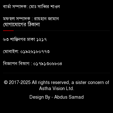
বার্তা সম্পাদক: মোঃ সাব্বির শাওন
নাটোরে পর্যটনমন্ত্রীকে হত্যার চেষ্টা;
৯
পিস্তলসহ যুবক আটক
মফস্বল সম্পাদক : রায়হান জামান
যোগাযোগের ঠিকানা
তুহিন হত্যার এক বছর: দ্রুত
১০
বিচারের দাবিতে মানববন্ধন
৬৩ শান্তিনগর ঢাকা ১২১৭
মোবাইল: ০১৯২৬১৮০৭৭৩
বিজ্ঞাপন বিভাগ : ০১৭৯১৩০৬৮০৪
© 2017-2025 All rights reserved, a sister concern of
Astha Vision Ltd.
Design By - Abdus Samad