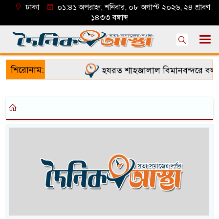
ঢাকা
০১:৪১ অপরাহ্ন, শনিবার, ০৮ অগাস্ট ২০২৬, ২৪ শ্রাবণ
১৪৩৩ বঙ্গাব্দ
শিরোনাম:
হযরত শাহজালাল বিমানবন্দরে বলাকা