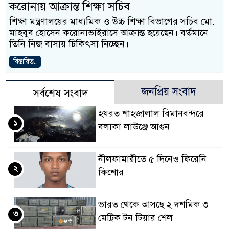
করোনায় আক্রান্ত শিক্ষা সচিব
শিক্ষা মন্ত্রণালয়ের মাধ্যমিক ও উচ্চ শিক্ষা বিভাগের সচিব মো.
মাহবুব হোসেন করোনাভাইরাসে আক্রান্ত হয়েছেন। বর্তমানে
তিনি নিজ বাসায় চিকিৎসা নিচ্ছেন।
বিস্তারিত..
জনপ্রিয় সংবাদ
সর্বশেষ সংবাদ
হযরত শাহজালাল বিমানবন্দরে
১
বলাকা লাউঞ্জে আগুন
নীলফামারীতে ৫ দিনেও ফিরেনি
২
কিশোর
ভারত থেকে আসছে ২ দশমিক ৩
৩
মেট্রিক টন টিয়ার শেল