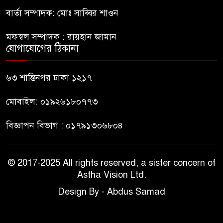
বার্তা সম্পাদক: মোঃ সাব্বির শাওন
মানবিক মূল্যবোধ সম্পন্ন বিচারকের
৯
অভাব
মফস্বল সম্পাদক : রায়হান জামান
যোগাযোগের ঠিকানা
বহিষ্কৃত জামাত নেতার কর্মীরা যোগ
১০
দিলেন বিএনপিতে
৬৩ শান্তিনগর ঢাকা ১২১৭
মোবাইল: ০১৯২৬১৮০৭৭৩
বিজ্ঞাপন বিভাগ : ০১৭৯১৩০৬৮০৪
© 2017-2025 All rights reserved, a sister concern of
Astha Vision Ltd.
Design By - Abdus Samad