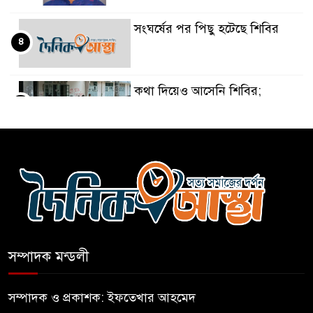
সংঘর্ষের পর পিছু হটেছে শিবির
৪
কথা দিয়েও আসেনি শিবির;
৫
অবস্থানে আছে ছাত্রদল
হযরত শাহজালাল বিমানবন্দরে
৬
বলাকা লাউঞ্জে আগুন
নীলফামারীতে ৫ দিনেও ফিরেনি
৭
কিশোর
সম্পাদক মন্ডলী
ভারত থেকে আসছে ২ দশমিক ৩
৮
মেট্রিক টন টিয়ার শেল
সম্পাদক ও প্রকাশক: ইফতেখার আহমেদ