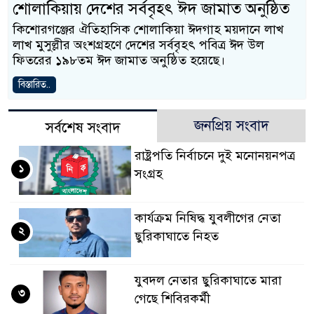
শোলাকিয়ায় দেশের সর্ববৃহৎ ঈদ জামাত অনুষ্ঠিত
কিশোরগঞ্জের ঐতিহাসিক শোলাকিয়া ঈদগাহ ময়দানে লাখ
লাখ মুসুল্লীর অংশগ্রহণে দেশের সর্ববৃহৎ পবিত্র ঈদ উল
ফিতরের ১৯৮তম ঈদ জামাত অনুষ্ঠিত হয়েছে।
বিস্তারিত..
জনপ্রিয় সংবাদ
সর্বশেষ সংবাদ
রাষ্ট্রপতি নির্বাচনে দুই মনোনয়নপত্র
১
সংগ্রহ
কার্যক্রম নিষিদ্ধ যুবলীগের নেতা
২
ছুরিকাঘাতে নিহত
যুবদল নেতার ছুরিকাঘাতে মারা
৩
গেছে শিবিরকর্মী