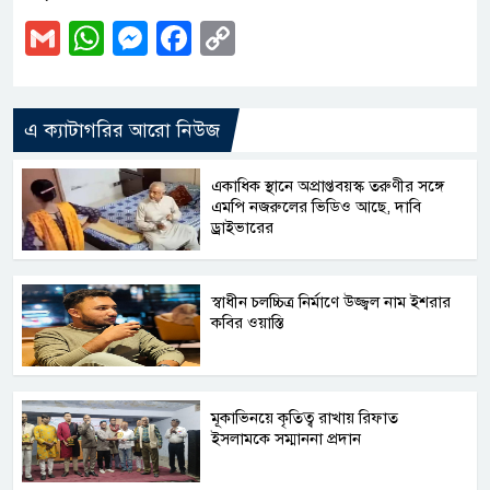
Gmail
WhatsApp
Messenger
Facebook
Copy
Link
এ ক্যাটাগরির আরো নিউজ
একাধিক স্থানে অপ্রাপ্তবয়স্ক তরুণীর সঙ্গে
এমপি নজরুলের ভিডিও আছে, দাবি
ড্রাইভারের
স্বাধীন চলচ্চিত্র নির্মাণে উজ্জ্বল নাম ইশরার
কবির ওয়াস্তি
মূকাভিনয়ে কৃতিত্ব রাখায় রিফাত
ইসলামকে সম্মাননা প্রদান