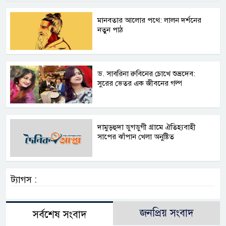
মানবতার আলোর পথে: লালন দর্শনের
নতুন পাঠ
ড. সাবরিনা রুবিনের চোখে শুভ্রদেব:
সুরের ভেতর এক জীবনের গল্প
দামুড়হুদা ডুগডুগী গ্রামে ঐতিহ্যবাহী
সাপের ঝাঁপান খেলা অনুষ্টিত
ট্যাগস :
জনপ্রিয় সংবাদ
সর্বশেষ সংবাদ