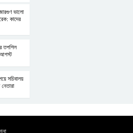
ছাত্রদল
জারগুণ ভালো
ারেক: কাদের
চনের তপশিল
আগস্ট
পেয়ে সচিবালয়
 নেতারা
ানা