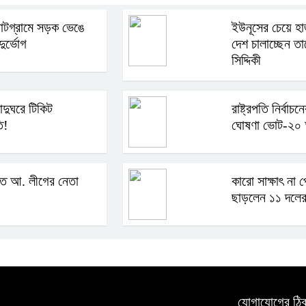
 পাটগ্রামে সড়ক ভেঙে
ইউনূসের চেয়ে হা
ুর্ভোগ
দেশ চালাচ্ছেন ত
সিদ্দিকী
াদুঘরে টিকিট
রাষ্ট্রপতি নির্বা
ি!
ঘোষণা ভোট-২০ 
তে আ. লীগের নেতা
কারো সাক্ষাৎ না 
ছাড়লেন ১১ দলের
যোগাযোগের ঠিক