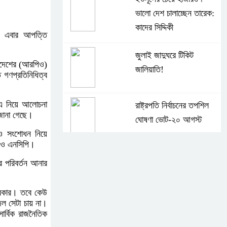
ভালো দেশ চালাচ্ছেন তারেক:
কাদের সিদ্দিকী
লে এবার আপত্তি
জুলাই জাদুঘরে টিকিট
ব আদেশের (আরপিও)
জালিয়াতি!
 গণপ্রতিনিধিত্ব
ে এ নিয়ে আলোচনা
রাষ্ট্রপতি নির্বাচনের তপশিল
 জানা গেছে।
ঘোষণা ভোট-২০ আগস্ট
পিও সংশোধন নিয়ে
ত ও এনসিপি।
বেলাবোতে আ. লীগের নেতা
 পরিবর্তন আনার
আটক
দরকার। তবে কেউ
ল সেটা চায় না।
কারো সাক্ষাৎ না পেয়ে সচিবালয়
ার্বিক রাজনৈতিক
ছাড়লেন ১১ দলের নেতারা