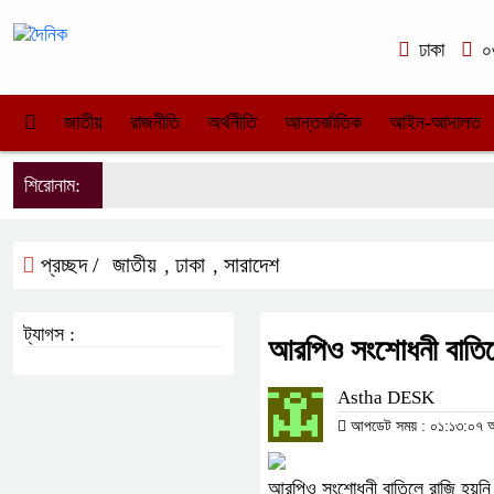
ঢাকা
০৩
জাতীয়
রাজনীতি
অর্থনীতি
আন্তর্জাতিক
আইন-আদালত
শিরোনাম:
প্রচ্ছদ /
জাতীয়
ঢাকা
সারাদেশ
,
,
ট্যাগস :
আরপিও সংশোধনী বাতিলে
Astha DESK
আপডেট সময় : ০১:১৩:০৭ অপর
আরপিও সংশোধনী বাতিলে রাজি হয়নি 