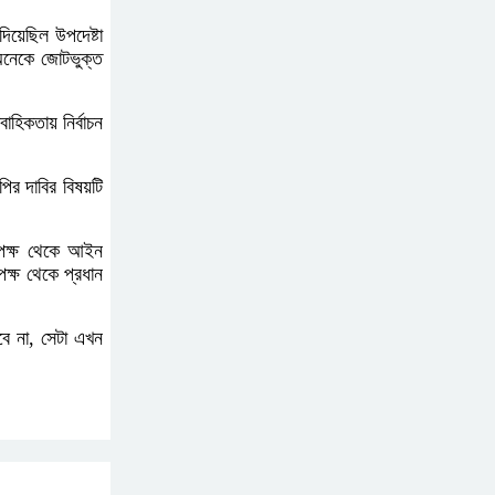
য়েছিল উপদেষ্টা
অনেকে জোটভুক্ত
এআই বক্তব্য দিয়েছে শেখ
হাসিনা
াহিকতায় নির্বাচন
সচিবালয় অভিমুখে ১১ দলীয়
পির দাবির বিষয়টি
ঐক্যের পদযাত্রা আটকে
দিলো পুলিশ
 পক্ষ থেকে আইন
ক্ষ থেকে প্রধান
হাসিনাকে সংবাদমাধ্যমে কথা
বলার সুযোগ দেওয়ায় ঢাকার
বে না, সেটা এখন
ক্ষোভ
জুলাই গণঅভ্যুত্থান দিবসের
অনুষ্ঠানস্থল থেকে বের করে
সাংবাদিক পেটালো বিএনপি-