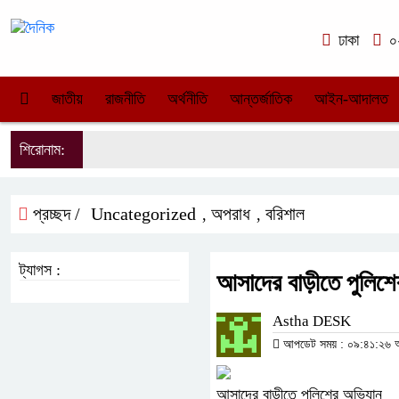
ঢাকা
০২
জাতীয়
রাজনীতি
অর্থনীতি
আন্তর্জাতিক
আইন-আদালত
শিরোনাম:
প্রচ্ছদ /
Uncategorized
অপরাধ
বরিশাল
,
,
ট্যাগস :
আসাদের বাড়ীতে পুলিশ
Astha DESK
আপডেট সময় : ০৯:৪১:২৬ অপ
আসাদের বাড়ীতে পুলিশের অভিযান