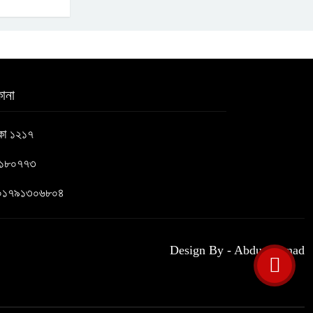
ানা
াকা ১২১৭
৬১৮০৭৭৩
 : ০১৭৯১৩০৬৮০৪
Design By - Abdus Samad