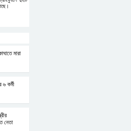
রাইবুনালে দুইটি
 আছে।
হযরত শাহজালাল বিমানবন্দরে
বলাকা লাউঞ্জে আগুন
নীলফামারীতে ৫ দিনেও ফিরেনি
কিশোর
কাঘাতে মারা
ভারত থেকে আসছে ২ দশমিক
৩ মেট্রিক টন টিয়ার শেল
 ৬ কর্মী
মানবিক মূল্যবোধ সম্পন্ন
বিচারকের অভাব
ত্রীর
াত নেতা