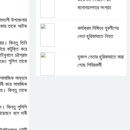
মনোনয়নপত্র সংগ্রহ
 আমতলী উপজেলায়
থাকায় তাকে আটক
কার্যক্রম নিষিদ্ধ যুবলীগের
নেতা ছুরিকাঘাতে নিহত
র। কিন্তু তিনি
িয়ে কটুক্তি করে
নালে চট্টগ্রাম
যুবদল নেতার ছুরিকাঘাতে মারা
ছরেও পুলিশ তাকে
গেছে শিবিরকর্মী
সামাজিক মাধ্যমে
াবী করে সামাজিক
সংঘর্ষের পর পিছু হটেছে শিবির
য়। কিন্তু তাকে
। কিন্তু পুলিশি
য়েছেন বলে দাবী
কথা দিয়েও আসেনি শিবির;
অবস্থানে আছে ছাত্রদল