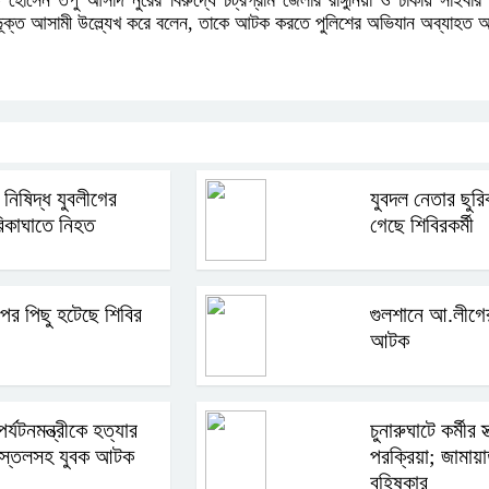
সেন তপু আসাদ নুরের বিরুদ্ধে চট্রগ্রাম জেলার রাঙ্গুনিয়া ও ঢাকায় সাইবার ট্
 ভূক্ত আসামী উল্ল্যেখ করে বলেন, তাকে আটক করতে পুলিশের অভিযান অব্যাহত
ম নিষিদ্ধ যুবলীগের
যুবদল নেতার ছুরি
রিকাঘাতে নিহত
গেছে শিবিরকর্মী
 পর পিছু হটেছে শিবির
গুলশানে আ.লীগের
আটক
র্যটনমন্ত্রীকে হত্যার
চুনারুঘাটে কর্মীর স্
 পিস্তলসহ যুবক আটক
পরক্রিয়া; জামায়
বহিষ্কার