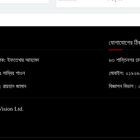
যোগাযোগের ঠিক
াশক: ইফতেখার আহমেদ
৬৩ শান্তিনগর ঢ
োঃ সাব্বির শাওন
মোবাইল: ০১৯২
 রায়হান জামান
বিজ্ঞাপন বিভাগ
Vision Ltd.