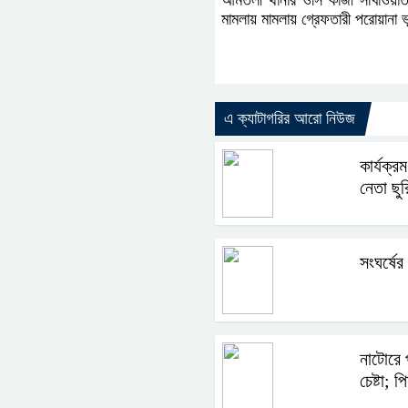
আমতলী থানার ওসি কাজী সাখাওয়াত হো
মামলায় মামলায় গ্রেফতারী পরোয়ানা
এ ক্যাটাগরির আরো নিউজ
কার্যক্র
নেতা ছু
সংঘর্ষের
নাটোরে প
চেষ্টা;