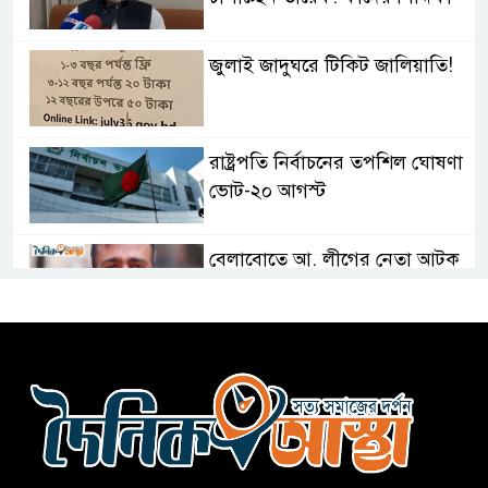
জুলাই জাদুঘরে টিকিট জালিয়াতি!
রাষ্ট্রপতি নির্বাচনের তপশিল ঘোষণা
ভোট-২০ আগস্ট
বেলাবোতে আ. লীগের নেতা আটক
কারো সাক্ষাৎ না পেয়ে সচিবালয়
ছাড়লেন ১১ দলের নেতারা
এআই বক্তব্য দিয়েছে শেখ হাসিনা