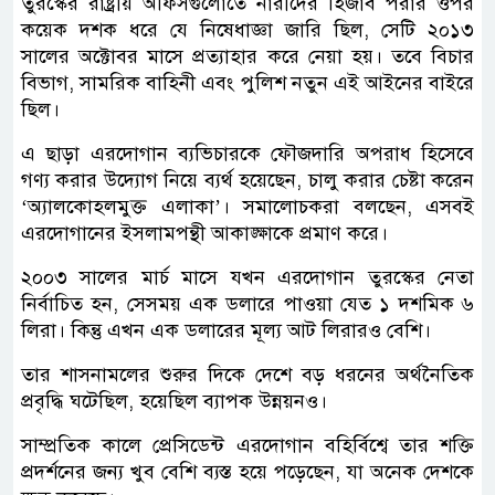
তুরস্কের রাষ্ট্রীয় অফিসগুলোতে নারীদের হিজাব পরার ওপর
কয়েক দশক ধরে যে নিষেধাজ্ঞা জারি ছিল, সেটি ২০১৩
সালের অক্টোবর মাসে প্রত্যাহার করে নেয়া হয়। তবে বিচার
বিভাগ, সামরিক বাহিনী এবং পুলিশ নতুন এই আইনের বাইরে
ছিল।
এ ছাড়া এরদোগান ব্যভিচারকে ফৌজদারি অপরাধ হিসেবে
গণ্য করার উদ্যোগ নিয়ে ব্যর্থ হয়েছেন, চালু করার চেষ্টা করেন
‘অ্যালকোহলমুক্ত এলাকা’। সমালোচকরা বলছেন, এসবই
এরদোগানের ইসলামপন্থী আকাঙ্ক্ষাকে প্রমাণ করে।
২০০৩ সালের মার্চ মাসে যখন এরদোগান তুরস্কের নেতা
নির্বাচিত হন, সেসময় এক ডলারে পাওয়া যেত ১ দশমিক ৬
লিরা। কিন্তু এখন এক ডলারের মূল্য আট লিরারও বেশি।
তার শাসনামলের শুরুর দিকে দেশে বড় ধরনের অর্থনৈতিক
প্রবৃদ্ধি ঘটেছিল, হয়েছিল ব্যাপক উন্নয়নও।
সাম্প্রতিক কালে প্রেসিডেন্ট এরদোগান বহির্বিশ্বে তার শক্তি
প্রদর্শনের জন্য খুব বেশি ব্যস্ত হয়ে পড়েছেন, যা অনেক দেশকে