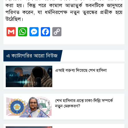
করা হয়। কিন্তু পরে কামাল আতাতুর্ক ভবনটিকে জাদুঘরে
পরিণত করেন, যা ধর্মনিরপেক্ষ নতুন তুরস্কের প্রতীক হয়ে
উঠেছিল।
Gmail
WhatsApp
Messenger
Facebook
Copy
Link
এ ক্যাটাগরির আরো নিউজ
এআই বক্তব্য দিয়েছে শেখ হাসিনা
শেখ হাসিনার প্রশ্নে ঢাকা-দিল্লি সম্পর্কে
নতুন মেরুকরণ?