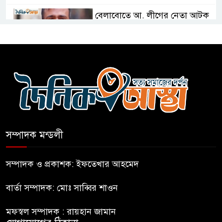
বেলাবোতে আ. লীগের নেতা আটক
কারো সাক্ষাৎ না পেয়ে সচিবালয়
ছাড়লেন ১১ দলের নেতারা
এআই বক্তব্য দিয়েছে শেখ হাসিনা
সম্পাদক মন্ডলী
সচিবালয় অভিমুখে ১১ দলীয়
ঐক্যের পদযাত্রা আটকে দিলো
সম্পাদক ও প্রকাশক: ইফতেখার আহমেদ
পুলিশ
বার্তা সম্পাদক: মোঃ সাব্বির শাওন
হাসিনাকে সংবাদমাধ্যমে কথা বলার
মফস্বল সম্পাদক : রায়হান জামান
সুযোগ দেওয়ায় ঢাকার ক্ষোভ