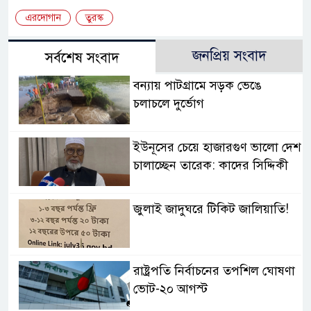
এরদোগান
তুরস্ক
জনপ্রিয় সংবাদ
সর্বশেষ সংবাদ
বন্যায় পাটগ্রামে সড়ক ভেঙে
চলাচলে দুর্ভোগ
ইউনূসের চেয়ে হাজারগুণ ভালো দেশ
চালাচ্ছেন তারেক: কাদের সিদ্দিকী
জুলাই জাদুঘরে টিকিট জালিয়াতি!
রাষ্ট্রপতি নির্বাচনের তপশিল ঘোষণা
ভোট-২০ আগস্ট