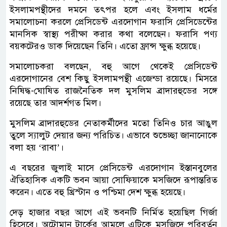
ইসলামপন্থীদের দমনে তৎপর হলে এবং ইসলাম ধর্মের
সমালোচনা করলে প্রেসিডেন্ট এরদোগান ফরাসি প্রেসিডেন্টের
মানসিক স্বাস্থ্য পরীক্ষা করার কথা বলেছেন। ফরাসি পণ্য
বয়কটেরও ডাক দিয়েছেন তিনি। এতো ফ্রান্স ক্ষুব্ধ হয়েছে।
সমালোচকরা বলছেন, বহু আগে থেকেই প্রেসিডেন্ট
এরদোগানের বেশ কিছু ইসলামপন্থী এজেন্ডা রয়েছে। মিসরে
নিষিদ্ধ-ঘোষিত রাজনৈতিক দল মুসলিম ব্রাদারহুডের সঙ্গে
রয়েছে তার আদর্শগত মিল।
মুসলিম ব্রাদারহুডের নেতাকর্মীদের মতো তিনিও চার আঙুল
তুলে স্যালুট দেয়ার জন্য পরিচিত। এভাবে শুভেচ্ছা জানানোকে
বলা হয় ‘রাবা’।
এ বছরের জুলাই মাসে প্রেসিডেন্ট এরদোগান ইস্তানবুলের
ঐতিহাসিক একটি ভবন আয়া সোফিয়াকে মসজিদে রূপান্তরিত
করেন। এতে বহু খ্রিস্টান ও পশ্চিমা দেশ ক্ষুব্ধ হয়েছে।
দেড় হাজার বছর আগে এই ভবনটি নির্মিত হয়েছিল গির্জা
হিসেবে। অটোমান টার্কের আমলে এটিকে মসজিদে পরিবর্তন