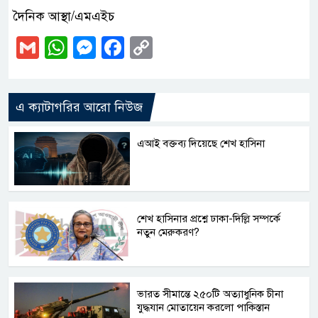
দৈনিক আস্থা/এমএইচ
Gmail
WhatsApp
Messenger
Facebook
Copy
Link
এ ক্যাটাগরির আরো নিউজ
এআই বক্তব্য দিয়েছে শেখ হাসিনা
শেখ হাসিনার প্রশ্নে ঢাকা-দিল্লি সম্পর্কে
নতুন মেরুকরণ?
ভারত সীমান্তে ২৫০টি অত্যাধুনিক চীনা
যুদ্ধযান মোতায়েন করলো পাকিস্তান