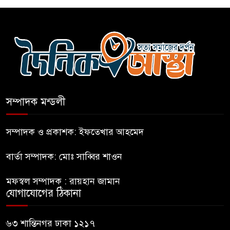
নীলফামারীতে ৫ দিনেও ফিরেনি
কিশোর
ভারত থেকে আসছে ২ দশমিক ৩
মেট্রিক টন টিয়ার শেল
সম্পাদক মন্ডলী
মানবিক মূল্যবোধ সম্পন্ন বিচারকের
অভাব
সম্পাদক ও প্রকাশক: ইফতেখার আহমেদ
বার্তা সম্পাদক: মোঃ সাব্বির শাওন
বহিষ্কৃত জামাত নেতার কর্মীরা যোগ
দিলেন বিএনপিতে
মফস্বল সম্পাদক : রায়হান জামান
যোগাযোগের ঠিকানা
গুলশানে আ.লীগের ৬ কর্মী আটক
৬৩ শান্তিনগর ঢাকা ১২১৭