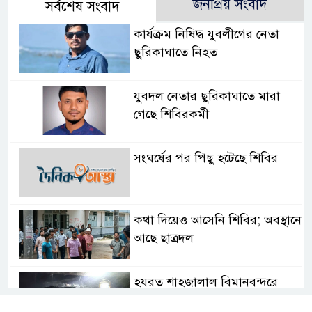
জনপ্রিয় সংবাদ
সর্বশেষ সংবাদ
কার্যক্রম নিষিদ্ধ যুবলীগের নেতা
ছুরিকাঘাতে নিহত
যুবদল নেতার ছুরিকাঘাতে মারা
গেছে শিবিরকর্মী
সংঘর্ষের পর পিছু হটেছে শিবির
কথা দিয়েও আসেনি শিবির; অবস্থানে
আছে ছাত্রদল
হযরত শাহজালাল বিমানবন্দরে
বলাকা লাউঞ্জে আগুন