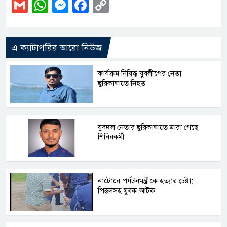
Gmail
WhatsApp
Messenger
Facebook
Copy
Link
এ ক্যাটাগরির আরো নিউজ
কার্যক্রম নিষিদ্ধ যুবলীগের নেতা
ছুরিকাঘাতে নিহত
যুবদল নেতার ছুরিকাঘাতে মারা গেছে
শিবিরকর্মী
নাটোরে পর্যটনমন্ত্রীকে হত্যার চেষ্টা;
পিস্তলসহ যুবক আটক