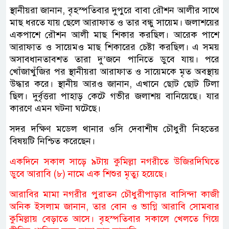
স্থানীয়রা জানান, বৃহস্পতিবার দুপুরে বাবা রৌশন আলীর সাথে
মাছ ধরতে যায় ছেলে আরাফাত ও তার বন্ধু সায়েম। জলাশয়ের
একপাশে রৌশন আলী মাছ শিকার করছিল। আরেক পাশে
আরাফাত ও সায়েমও মাছ শিকারের চেষ্টা করছিল। এ সময়
অসাবধানতাবশত তারা দু’জনে পানিতে ডুবে যায়। পরে
খোঁজাখুঁজির পর স্থানীয়রা আরাফাত ও সায়েমকে মৃত অবস্থায়
উদ্ধার করে। স্থানীয় আরও জানান, এখানে ছোট ছোট টিলা
ছিল। দুর্বৃত্তরা পাহাড় কেটে গভীর জলাশয় বানিয়েছে। যার
কারণে এমন ঘটনা ঘটেছে।
সদর দক্ষিণ মডেল থানার ওসি দেবাশীষ চৌধুরী নিহতের
বিষয়টি নিশ্চিত করেছেন।
একদিনে সকাল সাড়ে ৯টায় কুমিল্লা নগরীতে উজিরদিঘিতে
ডুবে আরাবি (৮) নামে এক শিশুর মৃত্যু হয়েছে।
আরাবির মামা নগরীর পুরাতন চৌধুরীপাড়ার বাসিন্দা কাজী
অনিক ইসলাম জানান, তার বোন ও ভাগ্নি আরাবি সোমবার
কুমিল্লায় বেড়াতে আসে। বৃহস্পতিবার সকালে খেলতে গিয়ে