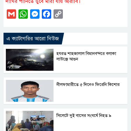
দীঘির পানিতে ডুবে মারা যায় আরাবি।
Gmail
WhatsApp
Messenger
Facebook
Copy
Link
এ ক্যাটাগরির আরো নিউজ
হযরত শাহজালাল বিমানবন্দরে বলাকা
লাউঞ্জে আগুন
নীলফামারীতে ৫ দিনেও ফিরেনি কিশোর
সিলেটে দুই বাসের সংঘর্ষে নিহত ৯