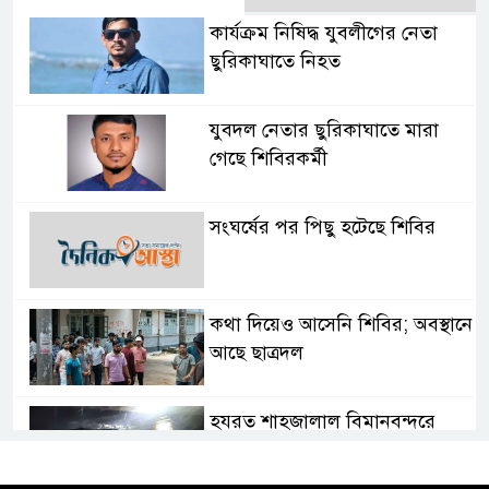
কার্যক্রম নিষিদ্ধ যুবলীগের নেতা
ছুরিকাঘাতে নিহত
যুবদল নেতার ছুরিকাঘাতে মারা
গেছে শিবিরকর্মী
সংঘর্ষের পর পিছু হটেছে শিবির
কথা দিয়েও আসেনি শিবির; অবস্থানে
আছে ছাত্রদল
হযরত শাহজালাল বিমানবন্দরে
বলাকা লাউঞ্জে আগুন