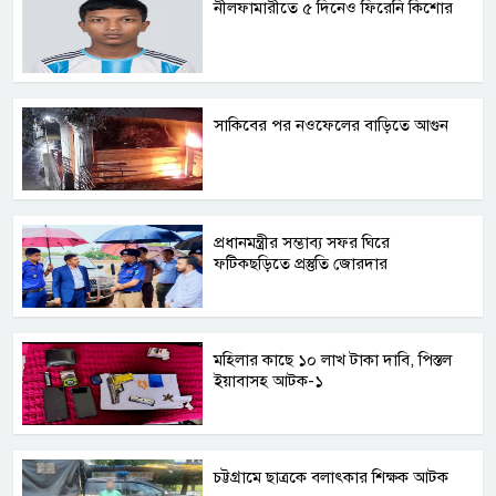
নীলফামারীতে ৫ দিনেও ফিরেনি কিশোর
সাকিবের পর নওফেলের বাড়িতে আগুন
প্রধানমন্ত্রীর সম্ভাব্য সফর ঘিরে
ফটিকছড়িতে প্রস্তুতি জোরদার
মহিলার কাছে ১০ লাখ টাকা দাবি, পিস্তল
ইয়াবাসহ আটক-১
চট্টগ্রামে ছাত্রকে বলাৎকার শিক্ষক আটক