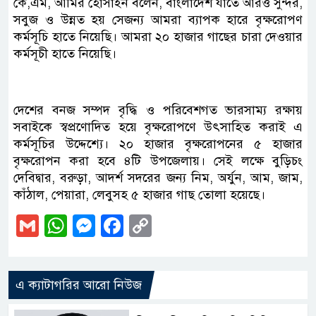
কে,এম, আমির হোসাইন বলেন, বাংলাদেশ যাতে আরও সুন্দর,
সবুজ ও উন্নত হয় সেজন্য আমরা ব্যাপক হারে বৃক্ষরোপণ
কর্মসূচি হাতে নিয়েছি। আমরা ২০ হাজার গাছের চারা দেওয়ার
কর্মসূচী হাতে নিয়েছি।
দেশের বনজ সম্পদ বৃদ্ধি ও পরিবেশগত ভারসাম্য রক্ষায়
সবাইকে স্বপ্রণোদিত হয়ে বৃক্ষরোপণে উৎসাহিত করাই এ
কর্মসূচির উদ্দেশ্যে। ২০ হাজার বৃক্ষরোপনের ৫ হাজার
বৃক্ষরোপন করা হবে ৪টি উপজেলায়। সেই লক্ষে বুড়িচং
দেবিদ্বার, বরুড়া, আদর্শ সদরের জন্য নিম, অর্যুন, আম, জাম,
কাঁঠাল, পেয়ারা, লেবুসহ ৫ হাজার গাছ তোলা হয়েছে।
Gmail
WhatsApp
Messenger
Facebook
Copy
Link
এ ক্যাটাগরির আরো নিউজ