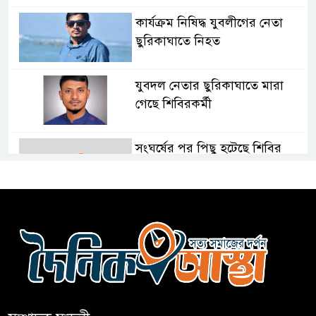
কার্যক্রম নিষিদ্ধ যুবলীগের নেতা
ছুরিকাঘাতে নিহত
যুবদল নেতার ছুরিকাঘাতে মারা
গেছে শিবিরকর্মী
সংঘর্ষের পর পিছু হটেছে শিবির
কথা দিয়েও আসেনি শিবির; অবস্থানে
আছে ছাত্রদল
হযরত শাহজালাল বিমানবন্দরে
বলাকা লাউঞ্জে আগুন