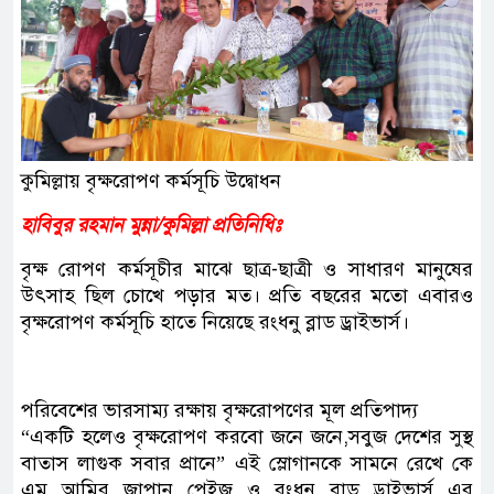
কুমিল্লায় বৃক্ষরোপণ কর্মসূচি উদ্বোধন
হাবিবুর রহমান মুন্না/কুমিল্লা প্রতিনিধিঃ
বৃক্ষ রোপণ কর্মসূচীর মাঝে ছাত্র-ছাত্রী ও সাধারণ মানুষের
উৎসাহ ছিল চোখে পড়ার মত। প্রতি বছরের মতো এবারও
বৃক্ষরোপণ কর্মসূচি হাতে নিয়েছে রংধনু ব্লাড ড্রাইভার্স।
পরিবেশের ভারসাম্য রক্ষায় বৃক্ষরোপণের মূল প্রতিপাদ্য
“একটি হলেও বৃক্ষরোপণ করবো জনে জনে,সবুজ দেশের সুস্থ
বাতাস লাগুক সবার প্রানে” এই স্লোগানকে সামনে রেখে কে
এম আমির জাপান পেইজ ও রংধনু ব্লাড ড্রাইভার্স এর