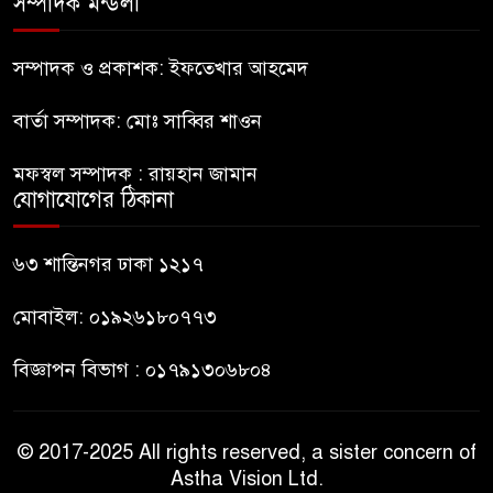
সম্পাদক মন্ডলী
নীলফামারীতে ৫ দিনেও ফিরেনি
কিশোর
সম্পাদক ও প্রকাশক: ইফতেখার আহমেদ
বার্তা সম্পাদক: মোঃ সাব্বির শাওন
ভারত থেকে আসছে ২ দশমিক ৩
মেট্রিক টন টিয়ার শেল
মফস্বল সম্পাদক : রায়হান জামান
যোগাযোগের ঠিকানা
মানবিক মূল্যবোধ সম্পন্ন বিচারকের
অভাব
৬৩ শান্তিনগর ঢাকা ১২১৭
মোবাইল: ০১৯২৬১৮০৭৭৩
বিজ্ঞাপন বিভাগ : ০১৭৯১৩০৬৮০৪
© 2017-2025 All rights reserved, a sister concern of
Astha Vision Ltd.