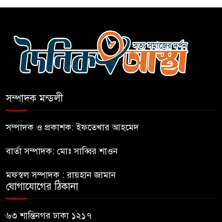
গঠন
ফুলবাড়িয়া জামায়াতের আমীরসহ
কারাগারে-৩
নতুন আশা’র কক্সবাজার ব্যুরো
প্রধানের পরিচয়পত্র হস্তান্তর
সম্পাদক মন্ডলী
নির্মাণকাজে বালু উত্তোলন; বন্ধ করে
সম্পাদক ও প্রকাশক: ইফতেখার আহমেদ
দিলো প্রশাসন
বার্তা সম্পাদক: মোঃ সাব্বির শাওন
বেনাপোলে বিদেশি পিস্তলসহ
মফস্বল সম্পাদক : রায়হান জামান
আটক-১
যোগাযোগের ঠিকানা
আগামীকাল কাপ্তাইয়ে এসডিজি গ্রাম
৬৩ শান্তিনগর ঢাকা ১২১৭
উদ্বোধন করবেন প্রধানমন্ত্রী