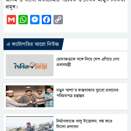
প্রমূখ।
Gmail
WhatsApp
Messenger
Facebook
Copy
Link
এ ক্যাটাগরির আরো নিউজ
হেফাজতকে সঙ্গে নিয়ে দেশ এগিয়ে নেব:
প্রধানমন্ত্রী
নতুন আশা’র কক্সবাজার ব্যুরো প্রধানের
পরিচয়পত্র হস্তান্তর
নির্মাণকাজে বালু উত্তোলন; বন্ধ করে
দিলো প্রশাসন