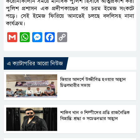
করোনাকালীন সময়ে মানবিক পুলিশ হিসাবে আত্মপ্রকাশ করা
পুলিশ প্রশাসন এক প্রদীপকাণ্ডের পর চরম ইমেজ সংকটে
পড়ে। সেই ইমেজ ফিরিয়ে আনতেই চলছে বদলিসহ নানা
কার্যক্রম।
Gmail
WhatsApp
Messenger
Facebook
Copy
Link
এ ক্যাটাগরির আরো নিউজ
জিয়ার আদর্শে উজ্জীবিত হওয়ার আহ্বান
চিতলমারীর সভায়
শাকিব খান ও শিল্পীদের প্রতি রাজনৈতিক
বিভ্রান্তি: শ্রদ্ধা ও সচেতনতার আহ্বান