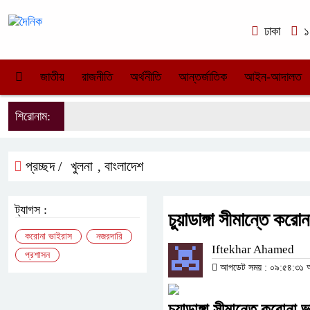
ঢাকা
১২
জাতীয়
রাজনীতি
অর্থনীতি
আন্তর্জাতিক
আইন-আদালত
শিরোনাম:
প্রচ্ছদ /
খুলনা
বাংলাদেশ
,
ট্যাগস :
চুয়াডাঙ্গা সীমান্তে 
করোনা ভাইরাস
নজরদারি
Iftekhar Ahamed
প্রশাসন
আপডেট সময় : ০৯:৫৪:৩১ অপ
চুয়াডাঙ্গা সীমান্তে করো