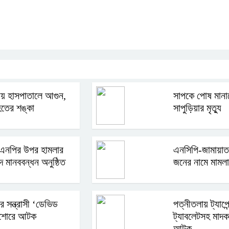
রায় হাসপাতালে আগুন,
সাপকে পোষ মানা
হতের শঙ্কা
সাপুড়িয়ার মৃত্যু
 বিএনপির উপর হামলার
এনসিপি-জামায়াত
ে মানববন্ধন অনুষ্ঠিত
জনের নামে মামলা
মের সন্ত্রাসী ‘ডেভিড
পত্নীতলায় ট্যাপে
শোরে আটক
ট্যাবলেটসহ মাদক 
আটক