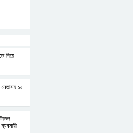
সচিবালয় অভিমুখে ১১ দলীয়
ঐক্যের পদযাত্রা আটকে
দিলো পুলিশ
হাসিনাকে সংবাদমাধ্যমে কথা
তে গিয়ে
বলার সুযোগ দেওয়ায় ঢাকার
ক্ষোভ
জুলাই গণঅভ্যুত্থান দিবসের
 নেতাসহ ১৫
অনুষ্ঠানস্থল থেকে বের করে
সাংবাদিক পেটালো বিএনপি-
ছাত্রদল
ন্টাডল
ফের জকসু নেতার ওপর হামলা
ব্যবসায়ী