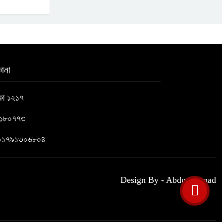
ানা
াকা ১২১৭
৬১৮০৭৭৩
 : ০১৭৯১৩০৬৮০৪
Design By - Abdus Samad