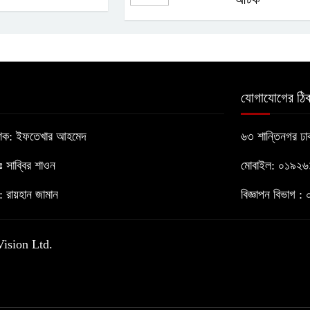
যোগাযোগের ঠিক
াশক: ইফতেখার আহমেদ
৬৩ শান্তিনগর ঢ
োঃ সাব্বির শাওন
মোবাইল: ০১৯২
 রায়হান জামান
বিজ্ঞাপন বিভাগ
Vision Ltd.