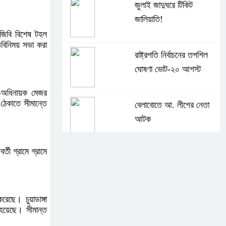
জুলাই জাদুঘরে টিকিট
জালিয়াতি!
িজিবি বিশেষ টহল
বিনিময় সভা করা
রাষ্ট্রপতি নির্বাচনের তপশিল
ঘোষণা ভোট-২০ আগস্ট
 উপ-অধিনায়ক মেজর
ঠেকাতে সীমান্তে
বেলাবোতে আ. লীগের নেতা
আটক
্তী গ্রামে গ্রামে
কারো সাক্ষাৎ না পেয়ে সচিবালয়
ছাড়লেন ১১ দলের নেতারা
েছে। চুয়াডাঙ্গা
এআই বক্তব্য দিয়েছে শেখ
 হয়েছে। সীমান্ত
হাসিনা