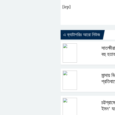
[irp]
এ ক্যাটাগরির আরো নিউজ
সাতক্ষী
বহু হতা
মান্দায়
প্রতিবাদ
চট্টগ্রা
ইমন’ য