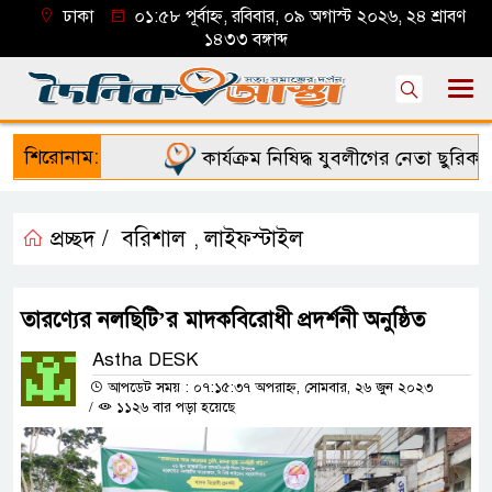
ঢাকা
০১:৫৮ পূর্বাহ্ন, রবিবার, ০৯ অগাস্ট ২০২৬, ২৪ শ্রাবণ
১৪৩৩ বঙ্গাব্দ
শিরোনাম:
কার্যক্রম নিষিদ্ধ যুবলীগের নেতা ছুরিকাঘ
প্রচ্ছদ /
বরিশাল
লাইফস্টাইল
,
তারণ্যের নলছিটি’র মাদকবিরোধী প্রদর্শনী অনুষ্ঠিত
Astha DESK
আপডেট সময় : ০৭:১৫:৩৭ অপরাহ্ন, সোমবার, ২৬ জুন ২০২৩
/
১১২৬ বার পড়া হয়েছে