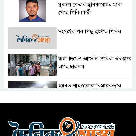
যুবদল নেতার ছুরিকাঘাতে মারা
গেছে শিবিরকর্মী
সংঘর্ষের পর পিছু হটেছে শিবির
কথা দিয়েও আসেনি শিবির; অবস্থানে
আছে ছাত্রদল
হযরত শাহজালাল বিমানবন্দরে
বলাকা লাউঞ্জে আগুন
নীলফামারীতে ৫ দিনেও ফিরেনি
কিশোর