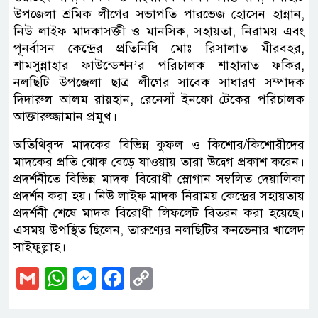
উপজেলা শ্রমিক লীগের সভাপতি পারভেজ হোসেন হান্নান,
নিউ লাইফ মাদকাসক্তী ও মানসিক, সহায়তা, নিরাময় এবং
পূনর্বাসন কেন্দ্রের প্রতিনিধি মোঃ রিসালাত মীরবহর,
শামসুন্নাহার ফাউন্ডেশন’র পরিচালক শাহাদাত ফকির,
নলছিটি উপজেলা ছাত্র লীগের সাবেক সাধারণ সম্পাদক
দিদারুল আলম রায়হান, রেনেসাঁ ইনফো টেকের পরিচালক
আক্তারুজ্জামান প্রমুখ।
অতিথিবৃন্দ মাদকের বিভিন্ন কুফল ও কিশোর/কিশোরীদের
মাদকের প্রতি ঝোক বেড়ে যাওয়ায় তারা উদ্বেগ প্রকাশ করেন।
প্রদর্শনীতে বিভিন্ন মাদক বিরোধী স্লোগান সম্বলিত দেয়ালিকা
প্রদর্শন করা হয়। নিউ লাইফ মাদক নিরাময় কেন্দ্রের সহায়তায়
প্রদর্শনী শেষে মাদক বিরোধী লিফলেট বিতরন করা হয়েছে।
এসময় উপস্থিত ছিলেন, তারুণ্যের নলছিটির কনভেনার খালেদ
সাইফুল্লাহ।
Gmail
WhatsApp
Messenger
Facebook
Copy
Link