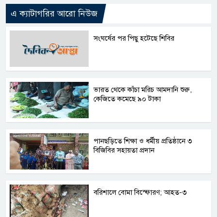
এ ক্যাটাগরির আরো নিউজ
সংঘর্ষের পর পিছু হটেছে শিবির
ভারত থেকে কাঁচা মরিচ আমদানি শুরু,
কেজিতে কমেছে ৯০ টাকা
পানছড়িতে শিক্ষা ও ধর্মীয় প্রতিষ্ঠানে ৩
বিজিবির সহায়তা প্রদান
বরিশালে বোমা বিস্ফোরণ; আহত-৩