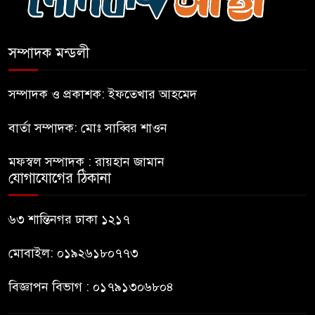
ভারত থেকে আসছে ২ দশমিক ৩
মেট্রিক টন টিয়ার শেল
সম্পাদক মন্ডলী
মানবিক মূল্যবোধ সম্পন্ন বিচারকের
অভাব
সম্পাদক ও প্রকাশক: ইফতেখার আহমেদ
বার্তা সম্পাদক: মোঃ সাব্বির শাওন
বহিষ্কৃত জামাত নেতার কর্মীরা যোগ
দিলেন বিএনপিতে
মফস্বল সম্পাদক : রায়হান জামান
যোগাযোগের ঠিকানা
গুলশানে আ.লীগের ৬ কর্মী আটক
৬৩ শান্তিনগর ঢাকা ১২১৭
মোবাইল: ০১৯২৬১৮০৭৭৩
বিজ্ঞাপন বিভাগ : ০১৭৯১৩০৬৮০৪