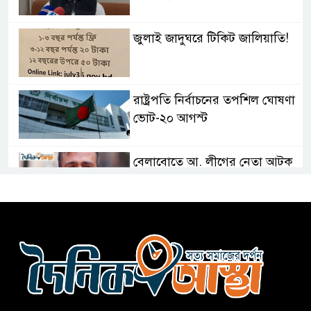
জুলাই জাদুঘরে টিকিট জালিয়াতি!
রাষ্ট্রপতি নির্বাচনের তপশিল ঘোষণা
ভোট-২০ আগস্ট
বেলাবোতে আ. লীগের নেতা আটক
কারো সাক্ষাৎ না পেয়ে সচিবালয়
ছাড়লেন ১১ দলের নেতারা
এআই বক্তব্য দিয়েছে শেখ হাসিনা