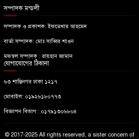
সম্পাদক মন্ডলী
সচিবালয় অভিমুখে ১১ দলীয়
ঐক্যের পদযাত্রা আটকে দিলো
সম্পাদক ও প্রকাশক: ইফতেখার আহমেদ
পুলিশ
বার্তা সম্পাদক: মোঃ সাব্বির শাওন
হাসিনাকে সংবাদমাধ্যমে কথা বলার
মফস্বল সম্পাদক : রায়হান জামান
সুযোগ দেওয়ায় ঢাকার ক্ষোভ
যোগাযোগের ঠিকানা
জুলাই গণঅভ্যুত্থান দিবসের
৬৩ শান্তিনগর ঢাকা ১২১৭
অনুষ্ঠানস্থল থেকে বের করে
সাংবাদিক পেটালো বিএনপি-ছাত্রদল
মোবাইল: ০১৯২৬১৮০৭৭৩
বিজ্ঞাপন বিভাগ : ০১৭৯১৩০৬৮০৪
© 2017-2025 All rights reserved, a sister concern of