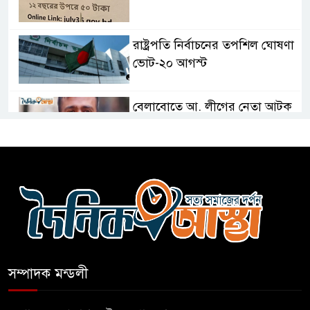
রাষ্ট্রপতি নির্বাচনের তপশিল ঘোষণা
ভোট-২০ আগস্ট
বেলাবোতে আ. লীগের নেতা আটক
কারো সাক্ষাৎ না পেয়ে সচিবালয়
ছাড়লেন ১১ দলের নেতারা
এআই বক্তব্য দিয়েছে শেখ হাসিনা
সম্পাদক মন্ডলী
সচিবালয় অভিমুখে ১১ দলীয়
ঐক্যের পদযাত্রা আটকে দিলো