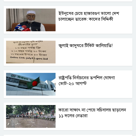
ইউনূসের চেয়ে হাজারগুণ ভালো দেশ
চালাচ্ছেন তারেক: কাদের সিদ্দিকী
জুলাই জাদুঘরে টিকিট জালিয়াতি!
রাষ্ট্রপতি নির্বাচনের তপশিল ঘোষণা
ভোট-২০ আগস্ট
কারো সাক্ষাৎ না পেয়ে সচিবালয় ছাড়লেন
১১ দলের নেতারা