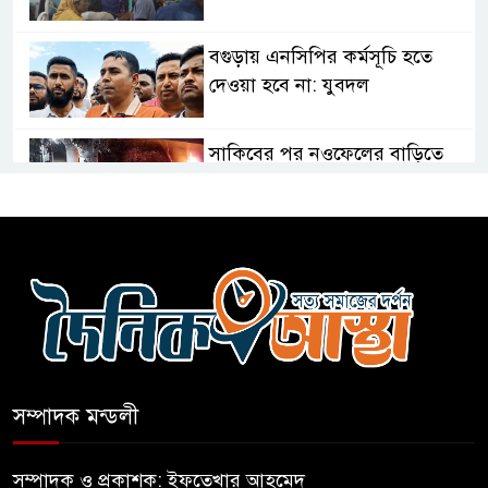
বগুড়ায় এনসিপির কর্মসূচি হতে
দেওয়া হবে না: যুবদল
সাকিবের পর নওফেলের বাড়িতে
আগুন
বগুড়ায় বাসচাপায় নিহত-৭,
আহত-১০
বন্যায় পাটগ্রামে সড়ক ভেঙে
চলাচলে দুর্ভোগ
সম্পাদক মন্ডলী
ইউনূসের চেয়ে হাজারগুণ ভালো দেশ
চালাচ্ছেন তারেক: কাদের সিদ্দিকী
সম্পাদক ও প্রকাশক: ইফতেখার আহমেদ