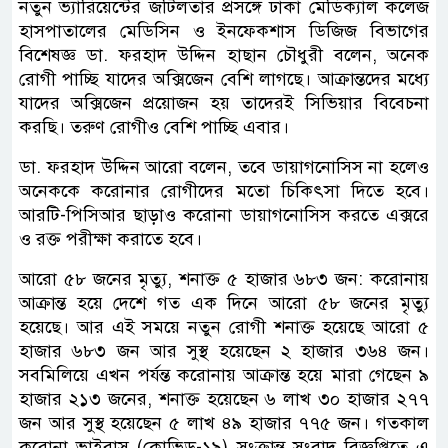
নতুন ভ্যারিয়েন্টের জটিলতার প্রসঙ্গে ঢাকা মেডিক্যাল কলেজ
হাসপাতালের মেডিসিন ও ইনফেকশাস ডিজিজ বিভাগের
বিশেষজ্ঞ ডা. ফরহাদ উদ্দিন হাছান চৌধুরী বলেন, অনেক
রোগী পাচ্ছি যাদের অক্সিজেন বেশি লাগছে। আক্রান্তদের মধ্যে
যাদের অক্সিজেন প্রয়োজন হয় তাদেরই সিভিয়ার বিবেচনা
করছি। তরুণ রোগীও বেশি পাচ্ছি এবার।
ডা. ফরহাদ উদ্দিন আরো বলেন, তবে ডায়াগনোসিস না হলেও
অনেককে করোনার রোগীদের মতো চিকিৎসা দিতে হবে।
আরটি-পিসিআর ছাড়াও করোনা ডায়াগনোসিস করতে এক্সরে
ও রক্ত পরীক্ষা করাতে হবে।
আরো ৫৮ জনের মৃত্যু, শনাক্ত ৫ হাজার ৬৮৩ জন: করোনায়
আক্রান্ত হয়ে দেশে গত এক দিনে আরো ৫৮ জনের মৃত্যু
হয়েছে। আর এই সময়ে নতুন রোগী শনাক্ত হয়েছে আরো ৫
হাজার ৬৮৩ জন আর সুস্থ হয়েছেন ২ হাজার ৩৬৪ জন।
সবমিলিয়ে এখন পর্যন্ত করোনায় আক্রান্ত হয়ে মারা গেছেন ৯
হাজার ২১৩ জনের, শনাক্ত হয়েছেন ৬ লাখ ৩০ হাজার ২৭৭
জন আর সুস্থ হয়েছেন ৫ লাখ ৪৯ হাজার ৭৭৫ জন। গতকাল
করোনা ভাইরাস (কোভিড-১৯) সংক্রান্ত সংবাদ বিজ্ঞপ্তিতে এ