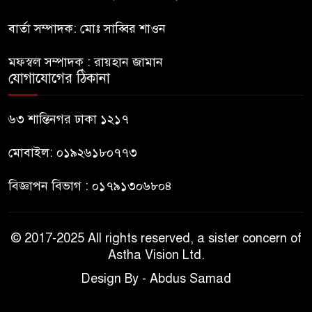
বার্তা সম্পাদক: মোঃ সাব্বির শাওন
জুলাই জাদুঘরে টিকিট জালিয়াতি!
মফস্বল সম্পাদক : রায়হান জামান
যোগাযোগের ঠিকানা
রাষ্ট্রপতি নির্বাচনের তপশিল ঘোষণা
ভোট-২০ আগস্ট
৬৩ শান্তিনগর ঢাকা ১২১৭
মোবাইল: ০১৯২৬১৮০৭৭৩
বিজ্ঞাপন বিভাগ : ০১৭৯১৩০৬৮০৪
© 2017-2025 All rights reserved, a sister concern of
Astha Vision Ltd.
Design By - Abdus Samad