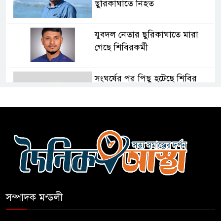
ছুরিকাঘাতে নিহত
যুবদল নেতার ছুরিকাঘাতে মারা
গেছে শিবিরকর্মী
সংঘর্ষের পর পিছু হটেছে শিবির
কথা দিয়েও আসেনি শিবির; অবস্থানে
আছে ছাত্রদল
হযরত শাহজালাল বিমানবন্দরে
বলাকা লাউঞ্জে আগুন
সম্পাদক মন্ডলী
নীলফামারীতে ৫ দিনেও ফিরেনি