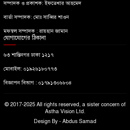
কিশোর
সম্পাদক ও প্রকাশক: ইফতেখার আহমেদ
বার্তা সম্পাদক: মোঃ সাব্বির শাওন
ভারত থেকে আসছে ২ দশমিক ৩
মেট্রিক টন টিয়ার শেল
মফস্বল সম্পাদক : রায়হান জামান
যোগাযোগের ঠিকানা
মানবিক মূল্যবোধ সম্পন্ন বিচারকের
অভাব
৬৩ শান্তিনগর ঢাকা ১২১৭
মোবাইল: ০১৯২৬১৮০৭৭৩
বিজ্ঞাপন বিভাগ : ০১৭৯১৩০৬৮০৪
© 2017-2025 All rights reserved, a sister concern of
Astha Vision Ltd.
Design By - Abdus Samad