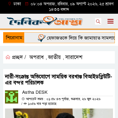
ঢাকা
০৮:০৪ অপরাহ্ন, রবিবার, ০৯ অগাস্ট ২০২৬, ২৫ শ্রাবণ
১৪৩৩ বঙ্গাব্দ
শিরোনাম:
হেফাজতকে দিয়ে কি জামায়াত সামলাতে পা
প্রচ্ছদ /
অপরাধ
জাতীয়
সারাদেশ
,
,
নারী-সংক্রান্ত অভিযোগে সাময়িক বরখাস্ত বিআইডব্লিউটি-
এর বন্দর পরিচালক
Astha DESK
আপডেট সময় : ০১:৫৮:৪৩ পূর্বাহ্ন, শুক্রবার, ২৬ জুন ২০২৬
/
১০৫৯ বার পড়া হয়েছে