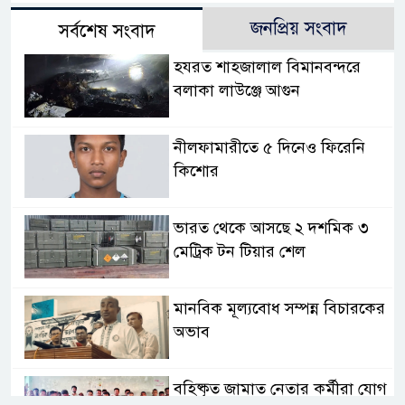
জনপ্রিয় সংবাদ
সর্বশেষ সংবাদ
হযরত শাহজালাল বিমানবন্দরে
বলাকা লাউঞ্জে আগুন
নীলফামারীতে ৫ দিনেও ফিরেনি
কিশোর
ভারত থেকে আসছে ২ দশমিক ৩
মেট্রিক টন টিয়ার শেল
মানবিক মূল্যবোধ সম্পন্ন বিচারকের
অভাব
বহিষ্কৃত জামাত নেতার কর্মীরা যোগ