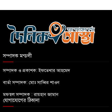
দিলেন বিএনপিতে
গুলশানে আ.লীগের ৬ কর্মী আটক
বোমা হামলার আশঙ্কায় সারাদেশে
পুলিশের হাই অ্যালার্ট জারি
সম্পাদক মন্ডলী
রাষ্ট্রপতি হওয়ার প্রস্তাব পাননি ড.
ইউনূস
সম্পাদক ও প্রকাশক: ইফতেখার আহমেদ
বার্তা সম্পাদক: মোঃ সাব্বির শাওন
নাটোরে পর্যটনমন্ত্রীকে হত্যার চেষ্টা;
পিস্তলসহ যুবক আটক
মফস্বল সম্পাদক : রায়হান জামান
যোগাযোগের ঠিকানা
তুহিন হত্যার এক বছর: দ্রুত