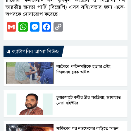
রাজ্যের ক্ষমতাসীন দল তৃণমূল কংগ্রেস ও বিরোধী দল
ভারতীয় জনতা পার্টি (বিজেপি) এসব সহিংসতার জন্য একে-
অপরকে দোষারোপ করেছে।
Gmail
WhatsApp
Messenger
Facebook
Copy
Link
এ ক্যাটাগরির আরো নিউজ
নাটোরে পর্যটনমন্ত্রীকে হত্যার চেষ্টা;
পিস্তলসহ যুবক আটক
চুনারুঘাটে কর্মীর স্ত্রীর পরক্রিয়া; জামায়াত
নেতা বহিষ্কার
সাকিবের পর নওফেলের বাড়িতে আগুন