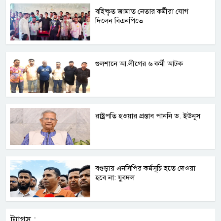
বহিষ্কৃত জামাত নেতার কর্মীরা যোগ
দিলেন বিএনপিতে
গুলশানে আ.লীগের ৬ কর্মী আটক
রাষ্ট্রপতি হওয়ার প্রস্তাব পাননি ড. ইউনূস
বগুড়ায় এনসিপির কর্মসূচি হতে দেওয়া
হবে না: যুবদল
ট্যাগস :