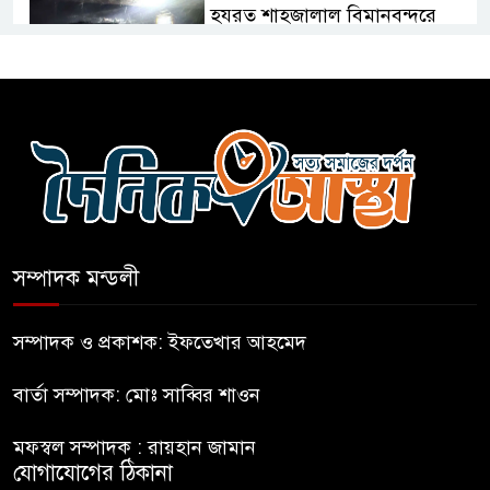
হযরত শাহজালাল বিমানবন্দরে
বলাকা লাউঞ্জে আগুন
নীলফামারীতে ৫ দিনেও ফিরেনি
কিশোর
ভারত থেকে আসছে ২ দশমিক ৩
মেট্রিক টন টিয়ার শেল
সম্পাদক মন্ডলী
মানবিক মূল্যবোধ সম্পন্ন বিচারকের
অভাব
সম্পাদক ও প্রকাশক: ইফতেখার আহমেদ
বার্তা সম্পাদক: মোঃ সাব্বির শাওন
বহিষ্কৃত জামাত নেতার কর্মীরা যোগ
দিলেন বিএনপিতে
মফস্বল সম্পাদক : রায়হান জামান
যোগাযোগের ঠিকানা