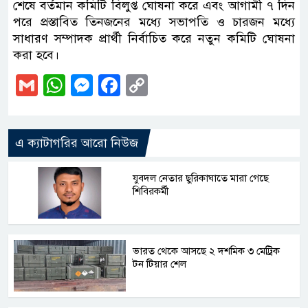
শেষে বর্তমান কমিটি বিলুপ্ত ঘোষনা করে এবং আগামী ৭ দিন
পরে প্রস্তাবিত তিনজনের মধ্যে সভাপতি ও চারজন মধ্যে
সাধারণ সম্পাদক প্রার্থী নির্বাচিত করে নতুন কমিটি ঘোষনা
করা হবে।
Gmail
WhatsApp
Messenger
Facebook
Copy
Link
এ ক্যাটাগরির আরো নিউজ
যুবদল নেতার ছুরিকাঘাতে মারা গেছে
শিবিরকর্মী
ভারত থেকে আসছে ২ দশমিক ৩ মেট্রিক
টন টিয়ার শেল