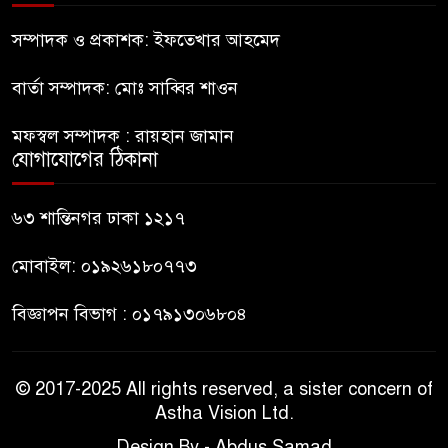
নীলফামারীতে ৫ দিনেও ফিরেনি
কিশোর
সম্পাদক ও প্রকাশক: ইফতেখার আহমেদ
বার্তা সম্পাদক: মোঃ সাব্বির শাওন
ভারত থেকে আসছে ২ দশমিক ৩
মেট্রিক টন টিয়ার শেল
মফস্বল সম্পাদক : রায়হান জামান
যোগাযোগের ঠিকানা
মানবিক মূল্যবোধ সম্পন্ন বিচারকের
অভাব
৬৩ শান্তিনগর ঢাকা ১২১৭
মোবাইল: ০১৯২৬১৮০৭৭৩
বিজ্ঞাপন বিভাগ : ০১৭৯১৩০৬৮০৪
© 2017-2025 All rights reserved, a sister concern of
Astha Vision Ltd.
Design By - Abdus Samad