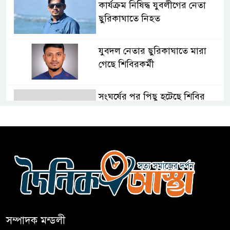
কার্যক্রম নিষিদ্ধ যুবলীগের নেতা
ছুরিকাঘাতে নিহত
যুবদল নেতার ছুরিকাঘাতে মারা
গেছে শিবিরকর্মী
সংঘর্ষের পর পিছু হটেছে শিবির
কথা দিয়েও আসেনি শিবির; অবস্থানে
আছে ছাত্রদল
হযরত শাহজালাল বিমানবন্দরে
বলাকা লাউঞ্জে আগুন
সম্পাদক মন্ডলী