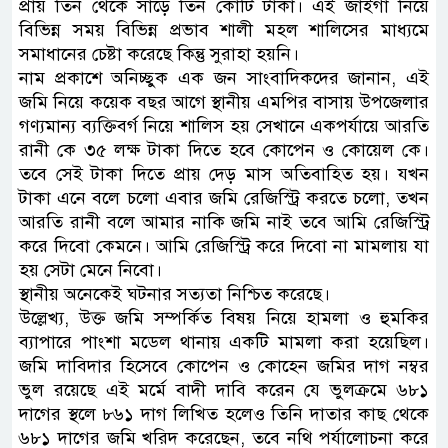
প্রায় তিন থেকে সাড়ে তিন কোটি টাকা। এই জাইগা নিয়ে
বিভিন্ন সময় বিভিন্ন প্রভাব শালী মহল শালিসের মাধ্যমে
সমাধানের চেষ্টা করেছে কিন্তু সুরাহা হয়নি।
নাম প্রকাশে অনিচ্ছুক এক জন সাংবাদিকদের জানান, এই
জমি নিয়ে কয়েক বছর আগে স্থানীয় এমপির বাসায় উপজেলার
গণ্যমান্য ব্যক্তিবর্গ নিয়ে শালিস হয় সেখানে একপর্যায়ে আরতি
রানী কে ৩৫ লক্ষ টাকা দিতে হবে কোপেন ও কোয়েল কে।
তবে সেই টাকা দিতে প্রায় দেড় মাস অতিবাহিত হয়। যখন
টাকা এনে বলে চলো এবার জমি রেজিস্ট্রি করতে চলো, তখন
আরতি রানী বলে আমার নাকি জমি নাই তবে আমি রেজিস্ট্রি
করে দিবো কেমনে। আমি রেজিস্ট্রি করে দিবো না মামলায় যা
হয় সেটা মেনে নিবো।
স্থানীয় অনেকেই ঘটনার সত্যতা নিশ্চিত করেছে।
উল্লেখ্য, উক্ত জমি সম্পর্কিত বিষয় নিয়ে হামলা ও হুমকির
ব্যাপারে পাংশা মডেল থানায় একটি মামলা করা হয়েছিল।
জমি দাবিদার হিসেবে কোপেন ও কোহেন জমির দাগ নম্বর
ভুল রয়েছে এই মর্মে বাদী দাবি করেন যে ভুলক্রমে ৬৮১
দাগের স্থলে ৮৬১ দাগ লিখিত হলেও তিনি দাতার কাছ থেকে
৬৮১ দাগের জমি খরিদ করেছেন, তবে নথি পর্যালোচনা করে