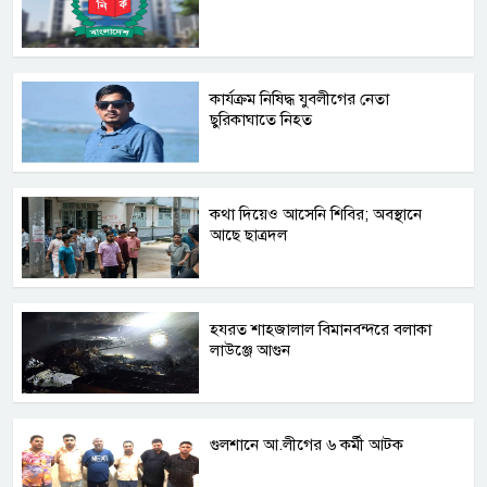
কার্যক্রম নিষিদ্ধ যুবলীগের নেতা
ছুরিকাঘাতে নিহত
কথা দিয়েও আসেনি শিবির; অবস্থানে
আছে ছাত্রদল
হযরত শাহজালাল বিমানবন্দরে বলাকা
লাউঞ্জে আগুন
গুলশানে আ.লীগের ৬ কর্মী আটক