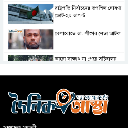
রাষ্ট্রপতি নির্বাচনের তপশিল ঘোষণা
ভোট-২০ আগস্ট
বেলাবোতে আ. লীগের নেতা আটক
কারো সাক্ষাৎ না পেয়ে সচিবালয়
ছাড়লেন ১১ দলের নেতারা
এআই বক্তব্য দিয়েছে শেখ হাসিনা
সচিবালয় অভিমুখে ১১ দলীয়
ঐক্যের পদযাত্রা আটকে দিলো
পুলিশ
সম্পাদক মন্ডলী