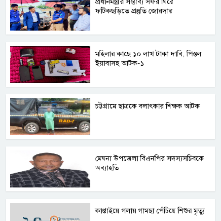
প্রধানমন্ত্রীর সম্ভাব্য সফর ঘিরে
ফটিকছড়িতে প্রস্তুতি জোরদার
মহিলার কাছে ১০ লাখ টাকা দাবি, পিস্তল
ইয়াবাসহ আটক-১
চট্টগ্রামে ছাত্রকে বলাৎকার শিক্ষক আটক
মেঘনা উপজেলা বিএনপির সদস্যসচিবকে
অব্যাহতি
কাপ্তাইয়ে গলায় গামছা পেঁচিয়ে শিশুর মৃত্যু