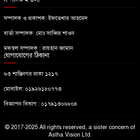
হাসিনাকে সংবাদমাধ্যমে কথা বলার
সম্পাদক ও প্রকাশক: ইফতেখার আহমেদ
সুযোগ দেওয়ায় ঢাকার ক্ষোভ
বার্তা সম্পাদক: মোঃ সাব্বির শাওন
জুলাই গণঅভ্যুত্থান দিবসের
মফস্বল সম্পাদক : রায়হান জামান
অনুষ্ঠানস্থল থেকে বের করে
যোগাযোগের ঠিকানা
সাংবাদিক পেটালো বিএনপি-ছাত্রদল
ফের জকসু নেতার ওপর হামলা
৬৩ শান্তিনগর ঢাকা ১২১৭
মোবাইল: ০১৯২৬১৮০৭৭৩
বিজ্ঞাপন বিভাগ : ০১৭৯১৩০৬৮০৪
© 2017-2025 All rights reserved, a sister concern of
Astha Vision Ltd.